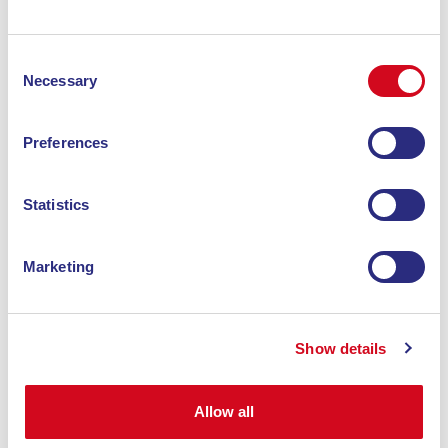
Azzurra AI
Ticket
Consent
Necessary
Selection
Preferences
KAUFEN SIE IHR TICKET FÜR DIE INSEL
ELBA UND FORDERN SIE DEN
Statistics
RABATTCODE IN IHREM HOTEL AN
Hinfahrt
Rueckfahrt
Marketing
HINFAHRT
RÜCKGABE
Von
Von
Portoferraio
Show details
Nach
Portoferraio
Nach
Piombino
Allow all