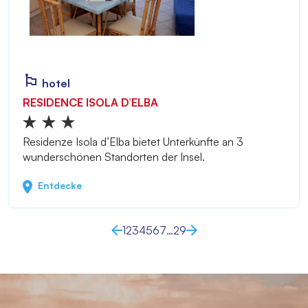
hotel
RESIDENCE ISOLA D’ELBA
Residenze Isola d’Elba bietet Unterkünfte an 3
wunderschönen Standorten der Insel.
Entdecke
1
2
3
4
5
6
7
…
29