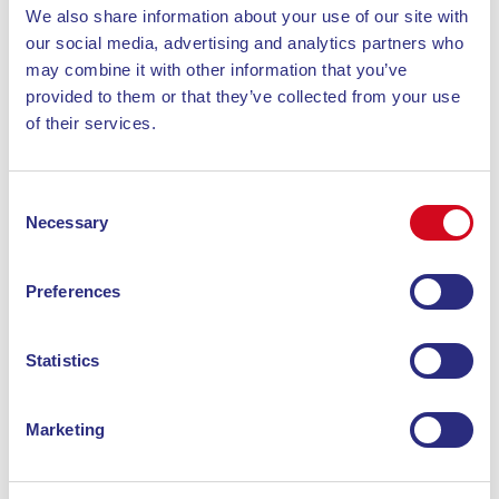
We also share information about your use of our site with
den Golf von Porto Azzurro und
our social media, advertising and analytics partners who
Sonnenuntergängen über Capoliveri.
may combine it with other information that you’ve
Entdecke
provided to them or that they’ve collected from your use
of their services.
Consent
Necessary
Selection
Preferences
Statistics
Marketing