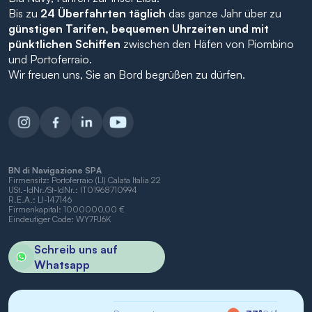
Bis zu
24 Überfahrten täglich
das ganze Jahr über zu
günstigen Tarifen, bequemen Uhrzeiten und mit
pünktlichen Schiffen
zwischen den Häfen von Piombino
und Portoferraio.
Wir freuen uns, Sie an Bord begrüßen zu dürfen.
BN di Navigazione SPA
Firmensitz: Portoferraio (LI) Calata Italia 22
USt.-IdNr./St-IdNr.: IT01968710994
R.E.A.: LI-147146
Firmenkapital: 1000000,00 €
Eindeutiger Code: WY7PJ6K
Schreib uns auf
Whatsapp