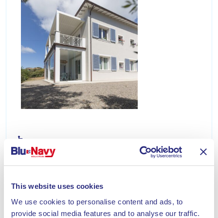
hotel
LA PANCHINA SUL PORTO
Wir haben ein großes Haus renoviert, in dem wir
This website uses cookies
wohnen und Sie das ganze Jahr über gerne
We use cookies to personalise content and ads, to
willkommen heißen. Das Haus ist umgeben von
provide social media features and to analyse our traffic.
mediterraner Macchia mit Meerblick, Blick auf