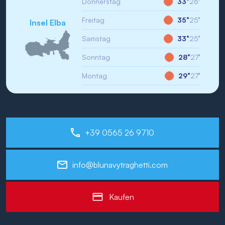
Donnerstag
33°
26°
Freitag
35°
25°
Insel Elba
Samstag
33°
25°
Sonntag
28°
27°
Montag
29°
27°
+39 0565 26 9710
info@blunavytraghetti.com
Kaufen