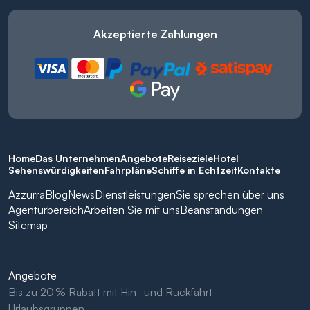
Akzeptierte Zahlungen
Home
Das Unternehmen
Angebote
Reiseziele
Hotel
Sehenswürdigkeiten
Fahrpläne
Schiffe in Echtzeit
Kontakte
Azzurra
Blog
News
Dienstleistungen
Sie sprechen über uns
Agenturbereich
Arbeiten Sie mit uns
Beanstandungen
Sitemap
Angebote
Bis zu 20 % Rabatt mit Hin- und Rückfahrt
Urlaubsgruppen