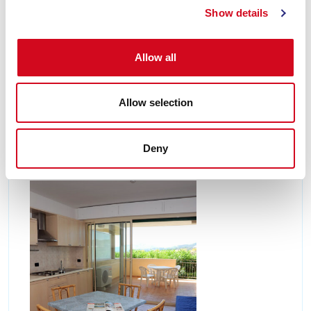
hotel
Show details
VILLA MARIA TERESA
Allow all
Villa Maria Teresa ist von Natur umgeben und
bietet dank ihrer erhöhten Lage einen herrlichen
Blick auf den Golf von Portoferraio.
Allow selection
Entdecke
Deny