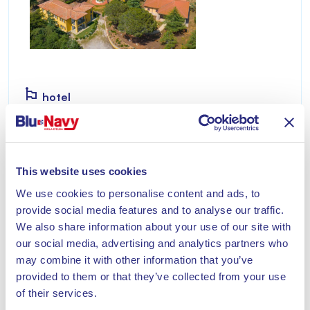
hotel
RESIDENCE VILLINO NEL BOSCO
Il residence Villino nel bosco vi accoglie in
un’atmosfera da favola regalandovi privacy e
This website uses cookies
silenzio senza rinunciare alla comodità e al
We use cookies to personalise content and ads, to
comfort.
provide social media features and to analyse our traffic.
Scopri
We also share information about your use of our site with
our social media, advertising and analytics partners who
may combine it with other information that you’ve
provided to them or that they’ve collected from your use
of their services.