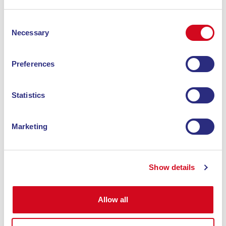
Consent
Necessary
Selection
Preferences
Statistics
Marketing
hotel
VILLA MIRAMARE
Show details
Villa Miramare si trova in posizione incantevole
nell’insenatura di Pareti, nella parte meridionale
dell’Isola d’Elba.
Allow all
Scopri