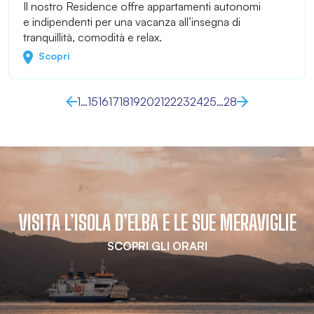
Il nostro Residence offre appartamenti autonomi
e indipendenti per una vacanza all’insegna di
tranquillità, comodità e relax.
Scopri
1
…
15
16
17
18
19
20
21
22
23
24
25
…
28
VISITA L’ISOLA D’ELBA E LE SUE MERAVIGLIE
SCOPRI GLI ORARI