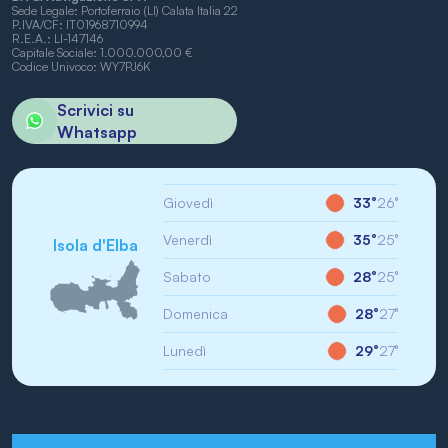
Sede Legale: Portoferraio (LI) Calata Italia 22
P.IVA/CF: IT01968710994
R.E.A.: LI-147146
Capitale Sociale: 1.000.000,00 €
Codice Univoco: WY7PJ6K
Scrivici su
Whatsapp
Giovedì
33°
26°
Venerdì
35°
25°
Isola d'Elba
Sabato
28°
25°
Domenica
28°
27°
Lunedì
29°
27°