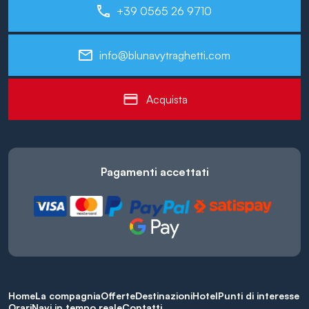
+39 0565 26 9710
info@blunavytraghetti.com
Acquista
Pagamenti accettati
Home
La compagnia
Offerte
Destinazioni
Hotel
Punti di interesse
Orari
Navi in tempo reale
Contatti