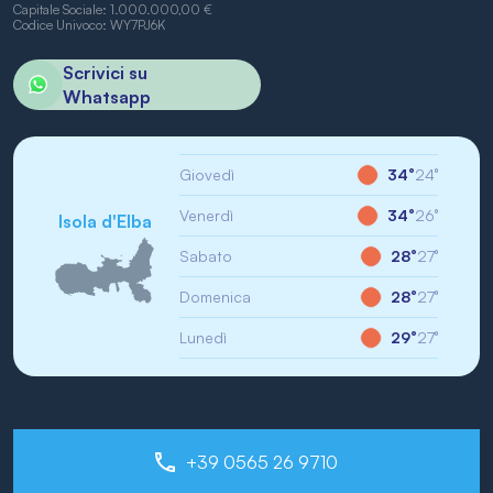
Capitale Sociale: 1.000.000,00 €
Codice Univoco: WY7PJ6K
Scrivici su
Whatsapp
Giovedì
34°
24°
Venerdì
34°
26°
Isola d'Elba
Sabato
28°
27°
Domenica
28°
27°
Lunedì
29°
27°
+39 0565 26 9710