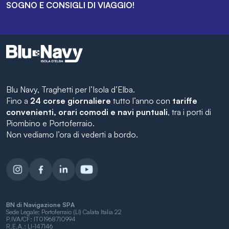
SOGNO E CONSIGLI DI VIAGGIO!
Blu Navy, Traghetti per l’Isola d’Elba.
Fino a
24 corse giornaliere
tutto l’anno con
tariffe
convenienti, orari comodi e navi puntuali
, tra i porti di
Piombino e Portoferraio.
Non vediamo l’ora di vederti a bordo.
BN di Navigazione SPA
Sede Legale: Portoferraio (LI) Calata Italia 22
P.IVA/CF: IT01968710994
R.E.A.: LI-147146