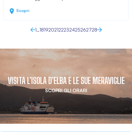
Scopri
1
…
18
19
20
21
22
23
24
25
26
27
28
VISITA L’ISOLA D’ELBA E LE SUE MERAVIGLIE
SCOPRI GLI ORARI