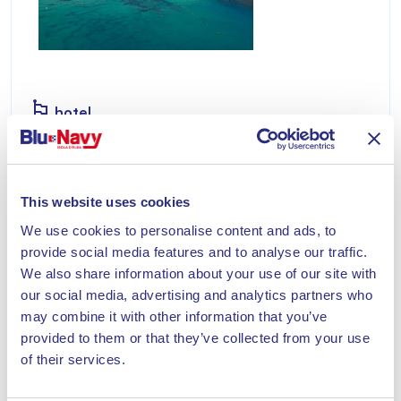
hotel
CAMPING DEL MARE
Situato al bordo della magnifica pineta che
This website uses cookies
costeggia la spiaggia di sabbia di Marina di
Campo.
We use cookies to personalise content and ads, to
Scopri
provide social media features and to analyse our traffic.
We also share information about your use of our site with
our social media, advertising and analytics partners who
may combine it with other information that you’ve
provided to them or that they’ve collected from your use
of their services.