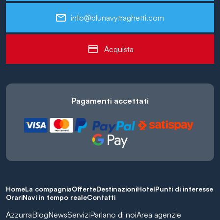
info@blunavytraghetti.com
Acquista
Pagamenti accettati
Home
La compagnia
Offerte
Destinazioni
Hotel
Punti di interesse
Orari
Navi in tempo reale
Contatti
Azzurra
Blog
News
Servizi
Parlano di noi
Area agenzie