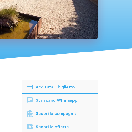
Acquista il biglietto
Scrivici su Whatsapp
Scopri la compagnia
Scopri le offerte