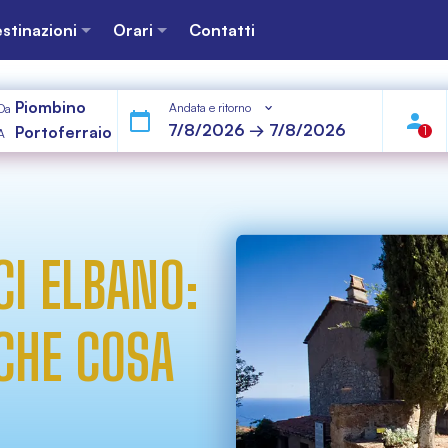
stinazioni
Orari
Contatti
Piombino
Andata e ritorno
Da
Portoferraio
1
A
CI ELBANO:
 CHE COSA