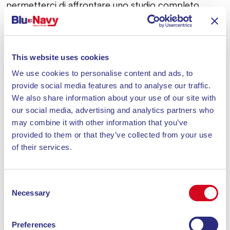
permetterci di affrontare uno studio completo.
La valutazione dei fattori di qualità erogata viene
effettuata attraverso analisi di documenti.
Il monitoraggio sul campo viene invece realizzato
grazie all’impiego di personale che effettua verifiche
This website uses cookies
periodiche e mirate.
We use cookies to personalise content and ads, to
3.3 Riservatezza e tutela dei dati:
provide social media features and to analyse our traffic.
Blu Navy si impegna a osservare le vigenti
We also share information about your use of our site with
disposizioni normative in materia di tutela e
our social media, advertising and analytics partners who
riservatezza dei dati dei Clienti (D. Lgs. 30 giungo
may combine it with other information that you’ve
2003 n. 196) adottando tutte le opportune misure
provided to them or that they’ve collected from your use
tecniche e organizza
of their services.
Consent
La Relazione con il Passeggero
Necessary
Selection
Dal 2010 l’Azienda offre servizi di trasporto
marittimo nelle tratte di sua competenza. Grazie alla
Preferences