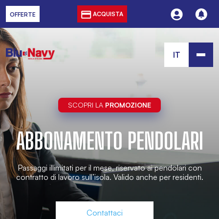
ACQUISTA
OFFERTE
IT
SCOPRI LA
PROMOZIONE
ABBONAMENTO PENDOLARI
Passaggi illimitati per il mese, riservato ai pendolari con
contratto di lavoro sull’isola. Valido anche per residenti.
Contattaci