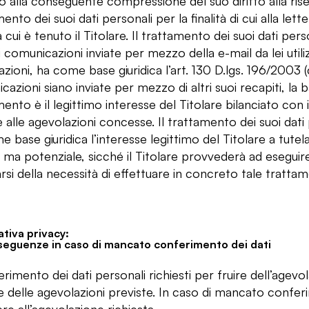
to alla conseguente compressione del suo diritto alla ris
ento dei suoi dati personali per la finalità di cui alla lett
 cui è tenuto il Titolare. Il trattamento dei suoi dati persona
 comunicazioni inviate per mezzo della e-mail da lei util
zioni, ha come base giuridica l’art. 130 D.lgs. 196/2003 (
azioni siano inviate per mezzo di altri suoi recapiti, la ba
ento è il legittimo interesse del Titolare bilanciato con
e alle agevolazioni concesse. Il trattamento dei suoi dati per
 base giuridica l’interesse legittimo del Titolare a tutela
 ma potenziale, sicché il Titolare provvederà ad eseguire
arsi della necessità di effettuare in concreto tale tratta
tiva privacy:
seguenze in caso di mancato conferimento dei dati
erimento dei dati personali richiesti per fruire dell’agevo
ire delle agevolazioni previste. In caso di mancato confe