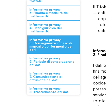
trattati
Il Tito
Informativa privacy:
– dati 
3. Finalità e modalità del
trattamento
– copi
– foto
Informativa privacy:
4. Base giuridica del
– dati 
trattamento
Informativa privacy:
5. Conseguenze in caso di
mancato conferimento dei
dati
Informa
3. Fina
Informativa privacy:
6. Periodo di conservazione
I dati 
dei dati
finalit
Informativa privacy:
dell’a
7. Comunicazione e
diffusione dei dati
codice
presso 
Informativa privacy:
8. Trasferimento dei dati
servizi
fotote
Informativa privacy:
9. Diritti degli interessati