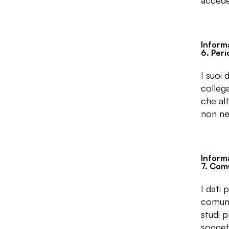
acceder
Informa
6. Peri
I suoi 
collega
che alt
non ne
Informa
7. Comu
I dati 
comunic
studi p
soggett