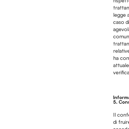
rispet
trattam
legge a
caso di
agevola
comunic
trattam
relativ
ha come
attuale
verific
Informa
5. Con
Il conf
di fru