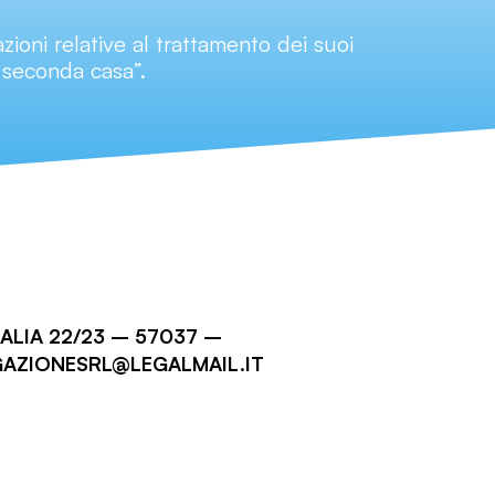
zioni relative al trattamento dei suoi
o seconda casa”.
TALIA 22/23 – 57037 –
GAZIONESRL@LEGALMAIL.IT