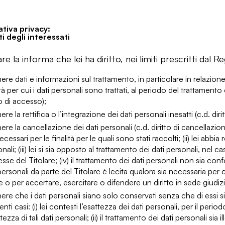
tiva privacy:
tti degli interessati
lare la informa che lei ha diritto, nei limiti prescritti dal 
ere dati e informazioni sul trattamento, in particolare in relazione al
ità per cui i dati personali sono trattati, al periodo del trattamento
to di accesso);
ere la rettifica o l’integrazione dei dati personali inesatti (c.d. diritt
ere la cancellazione dei dati personali (c.d. diritto di cancellazion
ecessari per le finalità per le quali sono stati raccolti; (ii) lei abb
nali; (iii) lei si sia opposto al trattamento dei dati personali, nel c
esse del Titolare; (iv) il trattamento dei dati personali non sia co
personali da parte del Titolare è lecita qualora sia necessaria pe
e o per accertare, esercitare o difendere un diritto in sede giudizi
ere che i dati personali siano solo conservati senza che di essi sia 
nti casi: (i) lei contesti l’esattezza dei dati personali, per il peri
ttezza di tali dati personali; (ii) il trattamento dei dati personali si