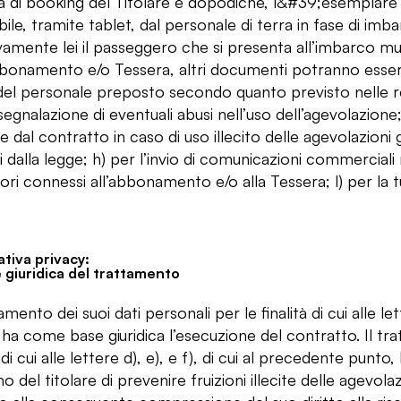
a di booking del Titolare e dopodiché, l&#39;esemplare c
bile, tramite tablet, dal personale di terra in fase di imbar
vamente lei il passeggero che si presenta all’imbarco mun
bonamento e/o Tessera, altri documenti potranno esser
del personale preposto secondo quanto previsto nelle rela
segnalazione di eventuali abusi nell’uso dell’agevolazione;
e dal contratto in caso di uso illecito delle agevolazioni 
i dalla legge; h) per l’invio di comunicazioni commerciali r
ri connessi all’abbonamento e/o alla Tessera; l) per la tute
tiva privacy:
 giuridica del trattamento
tamento dei suoi dati personali per le finalità di cui alle le
ha come base giuridica l’esecuzione del contratto. Il tra
à di cui alle lettere d), e), e f), di cui al precedente punt
mo del titolare di prevenire fruizioni illecite delle agevol