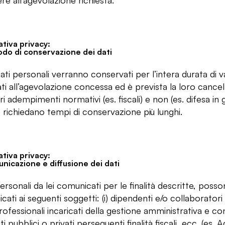
e all’agevolazione richiesta.
tiva privacy:
odo di conservazione dei dati
dati personali verranno conservati per l’intera durata di 
ti all’agevolazione concessa ed è prevista la loro cancell
ri adempimenti normativi (es. fiscali) e non (es. difesa in gi
 richiedano tempi di conservazione più lunghi.
tiva privacy:
nicazione e diffusione dei dati
personali da lei comunicati per le finalità descritte, pos
ati ai seguenti soggetti: (i) dipendenti e/o collaboratori
rofessionali incaricati della gestione amministrativa e con
i pubblici o privati perseguenti finalità fiscali, ecc. (es. A