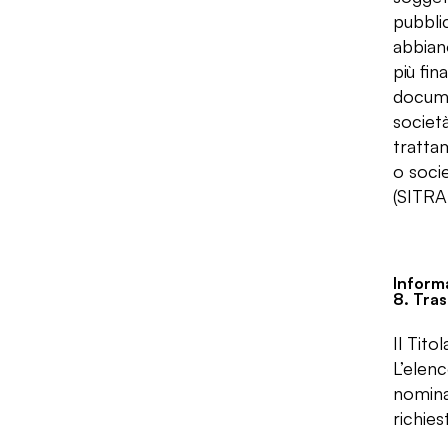
pubblic
abbiano
più fin
documen
società
trattam
o socie
(SITR
Informa
8. Tras
Il Tito
L’elen
nomina
richi