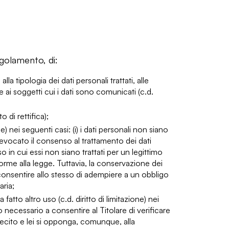
Regolamento, di:
la tipologia dei dati personali trattati, alle
 e ai soggetti cui i dati sono comunicati (c.d.
o di rettifica);
e) nei seguenti casi: (i) i dati personali non siano
ia revocato il consenso al trattamento dei dati
aso in cui essi non siano trattati per un legittimo
nforme alla legge. Tuttavia, la conservazione dei
r consentire allo stesso di adempiere a un obbligo
aria;
fatto altro uso (c.d. diritto di limitazione) nei
odo necessario a consentire al Titolare di verificare
a illecito e lei si opponga, comunque, alla