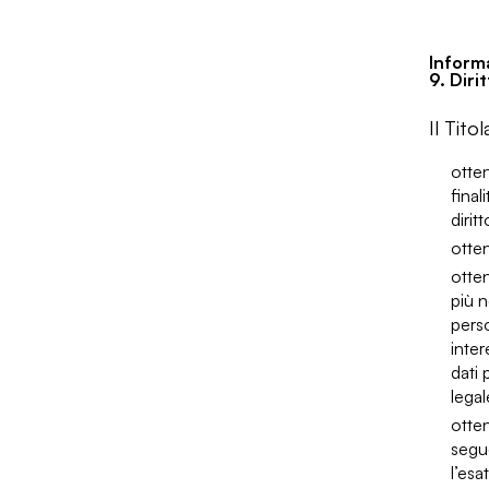
Informa
9. Diri
Il Tito
otten
final
dirit
otten
otten
più n
perso
inter
dati 
legal
otten
segue
l’esa