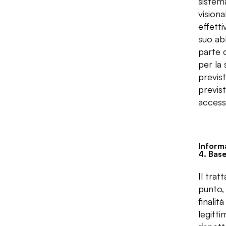
sistem
visiona
Informativa privacy:
10. Dati di contatto del
effetti
Responsabile per la
Protezione dei Dati - RPD
suo ab
parte 
Informativa privacy:
11. Diritto di reclamo
per la 
previst
previst
accesso
Informa
4. Base
Il trat
punto, 
finalit
legitti