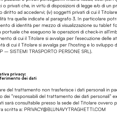
i o privati che, in virtù di disposizioni di legge e/o di u
 diritto ad accedervi; (iv) soggetti privati di cui il Titol
alità tra quelle indicate al paragrafo 3. In particolare p
to di identità per mezzo di visualizzazione su tablet forn
 portuale che eseguono le operazioni di check-in all’imba
ento di cui il Titolare si avvalga per l’esecuzione delle at
tà di cui il Titolare si avvalga per l’hosting e lo sviluppo
AP – SISTEMI TRASPORTO PERSONE SRL).
tiva privacy:
ferimento dei dati
lare del trattamento non trasferisce i dati personali in pae
co dei “responsabili del trattamento dei dati personali”
ti sarà consultabile presso la sede del Titolare ovvero p
esta scritta a: PRIVACY@BLUNAVYTRAGHETTI.COM