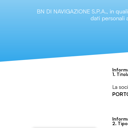
BN DI NAVIGAZIONE S.P.A., in qualità 
dati personali 
Informa
1. Tito
La soc
PORTO
Informativa privacy:
1. Titolare del Trattamento
Informa
Informativa privacy:
2. Tipo
2. Tipologia di dati personali