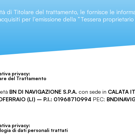
di Titolare del trattamento, le fornisce le informa
acquisiti per l’emissione della “Tessera proprietari
tiva privacy:
lare del Trattamento
ietà
BN DI NAVIGAZIONE S.P.A.
con sede in
CALATA I
FERRAIO (LI) – P.I.: 01968710994
PEC:
BNDINAVI
tiva privacy:
logia di dati personali trattati