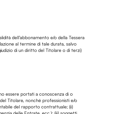
validità dell’abbonamento e/o della Tessera
azione al termine di tale durata, salvo
udizio di un diritto del Titolare o di terzi)
sono essere portati a conoscenza di o
 del Titolare, nonché professionisti e/o
tabile del rapporto contrattuale; (ii)
genzia delle Entrate, ecc.); (iii) soggetti