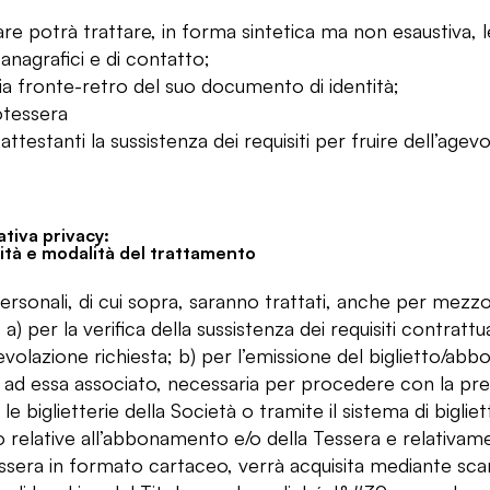
lare potrà trattare, in forma sintetica ma non esaustiva, l
anagrafici e di contatto;
a fronte-retro del suo documento di identità;
tessera
attestanti la sussistenza dei requisiti per fruire dell’agevo
tiva privacy:
lità e modalità del trattamento
personali, di cui sopra, saranno trattati, anche per mezzo
à: a) per la verifica della sussistenza dei requisiti contrat
gevolazione richiesta; b) per l’emissione del biglietto/a
 ad essa associato, necessaria per procedere con la pren
le biglietterie della Società o tramite il sistema di biglie
o relative all’abbonamento e/o della Tessera e relativamen
ssera in formato cartaceo, verrà acquisita mediante scans