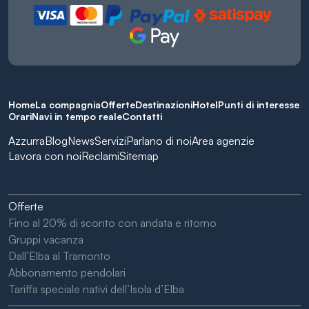
Home
La compagnia
Offerte
Destinazioni
Hotel
Punti di interesse
Orari
Navi in tempo reale
Contatti
Azzurra
Blog
News
Servizi
Parlano di noi
Area agenzie
Lavora con noi
Reclami
Sitemap
Offerte
Fino al 20% di sconto con andata e ritorno
Gruppi vacanza
Dall’Elba al Tramonto
Abbonamento pendolari
Tariffa speciale nativi dell’Isola d’Elba