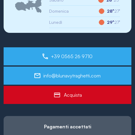
Domenica
28°
27°
Lunedì
29°
27°
+39 0565 26 9710
info@blunavytraghetti.com
Acquista
Pagamenti accettati