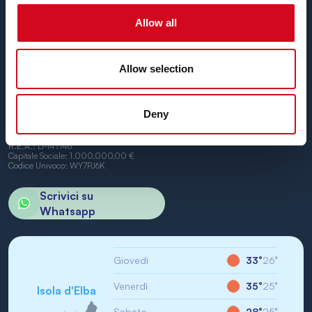
Piombino e Portoferraio.
Non vediamo l’ora di vederti a bordo.
Allow all
Allow selection
Deny
BN di Navigazione SPA
Sede Legale: Portoferraio (LI) Calata Italia 22
P.IVA/CF: IT01968710994
R.E.A.: LI-147146
Capitale Sociale: 1.000.000,00 €
Codice Univoco: WY7PJ6K
Scrivici su
Whatsapp
Giovedì
33°
26°
Venerdì
35°
25°
Isola d'Elba
Sabato
28°
25°