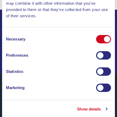
may combine it with other information that you’ve
provided to them or that they’ve collected from your use
of their services.
ISCRIVITI ALLA NEWSLETTER
Consent
Necessary
Selection
INVIA
NAVIGA TRA OFFERTE SPECIALI, DESTINAZIONI DA
Preferences
SOGNO E CONSIGLI DI VIAGGIO!
Statistics
Marketing
Blu Navy, Traghetti per l’Isola d’Elba.
Fino a
24 corse giornaliere
tutto l’anno con
tariffe
Show details
convenienti, orari comodi e navi puntuali
, tra i porti di