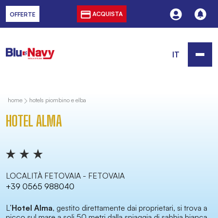
ACQUISTA
OFFERTE
IT
home
hotels piombino e elba
HOTEL ALMA
LOCALITÀ FETOVAIA - FETOVAIA
+39 0565 988040
L’
Hotel Alma
, gestito direttamente dai proprietari, si trova a
picco sul mare a soli 50 metri dalla spiaggia di sabbia bianca