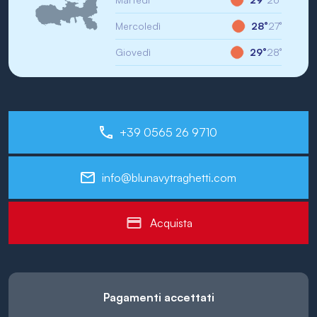
Mercoledì
28°
27°
Giovedì
29°
28°
+39 0565 26 9710
info@blunavytraghetti.com
Acquista
Pagamenti accettati