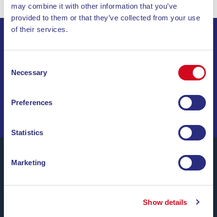
may combine it with other information that you’ve
provided to them or that they’ve collected from your use
of their services.
ISCRIVITI ALLA NEWSLETTER
Consent
Necessary
Selection
INVIA
NAVIGA TRA OFFERTE SPECIALI, DESTINAZIONI DA
Preferences
SOGNO E CONSIGLI DI VIAGGIO!
Statistics
Marketing
Blu Navy, Traghetti per l’Isola d’Elba.
Fino a
24 corse giornaliere
tutto l’anno con
tariffe
Show details
convenienti, orari comodi e navi puntuali
, tra i porti di