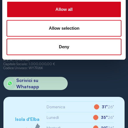
Piombino e Portoferraio.
Non vediamo l’ora di vederti a bordo.
Allow all
Allow selection
Deny
BN di Navigazione SPA
Sede Legale: Portoferraio (LI) Calata Italia 22
P.IVA/CF: IT01968710994
R.E.A.: LI-147146
Capitale Sociale: 1.000.000,00 €
Codice Univoco: WY7PJ6K
Scrivici su
Whatsapp
Domenica
31°
26°
Lunedì
35°
26°
Isola d'Elba
Martedì
29°
26°