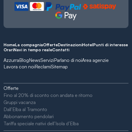
Home
La compagnia
Offerte
Destinazioni
Hotel
Punti di interesse
Orari
Navi in tempo reale
Contatti
Azzurra
Blog
News
Servizi
Parlano di noi
Area agenzie
Lavora con noi
Reclami
Sitemap
Offerte
Fino al 20% di sconto con andata e ritorno
Gruppi vacanza
Dall’Elba al Tramonto
Abbonamento pendolari
Tariffa speciale nativi dell’Isola d’Elba