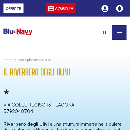
ACQUISTA
OFFERTE
IT
home
hotels piombino e elba
IL RIVERBERO DEGLI ULIVI
VIA COLLE RECISO 13 - LACONA
3792040704
Riverbero degli Ulivi
è una struttura immersa nella quiete
della natura mediterranea, tra ulivi e panorami rilassanti nel