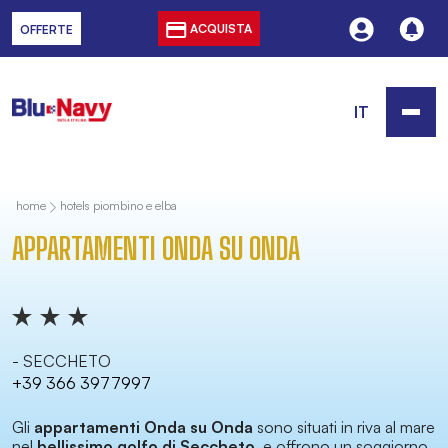
ACQUISTA
OFFERTE
IT
home
hotels piombino e elba
APPARTAMENTI ONDA SU ONDA
- SECCHETO
+39 366 3977997
Gli
appartamenti Onda su Onda
sono situati in riva al mare
nel
bellissimo golfo di Seccheto
, e offrono un soggiorno