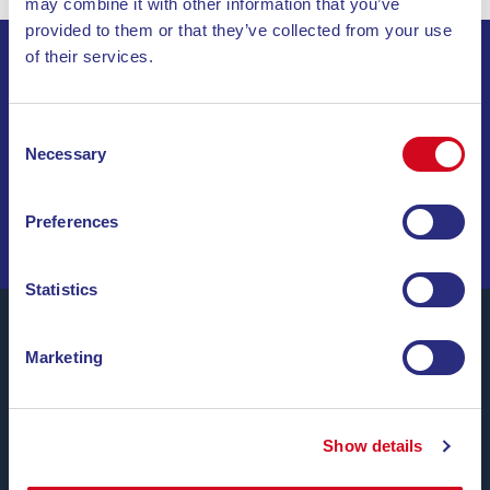
may combine it with other information that you’ve
provided to them or that they’ve collected from your use
of their services.
ISCRIVITI ALLA NEWSLETTER
Consent
INVIA
Necessary
Selection
NAVIGA TRA OFFERTE SPECIALI, DESTINAZIONI DA
Preferences
SOGNO E CONSIGLI DI VIAGGIO!
Statistics
Marketing
Blu Navy, Traghetti per l’Isola d’Elba.
Fino a
24 corse giornaliere
tutto l’anno con
tariffe
Show details
convenienti, orari comodi e navi puntuali
, tra i porti di
Piombino e Portoferraio.