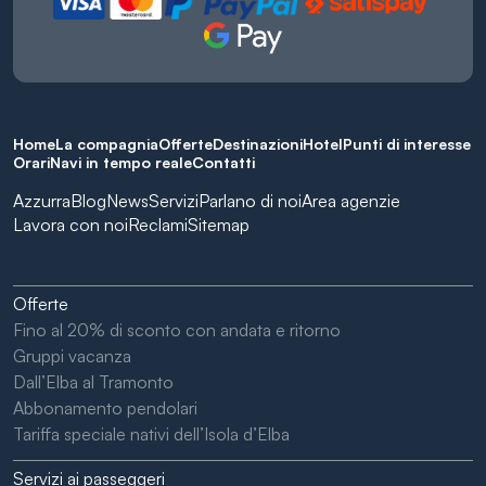
Home
La compagnia
Offerte
Destinazioni
Hotel
Punti di interesse
Orari
Navi in tempo reale
Contatti
Azzurra
Blog
News
Servizi
Parlano di noi
Area agenzie
Lavora con noi
Reclami
Sitemap
Offerte
Fino al 20% di sconto con andata e ritorno
Gruppi vacanza
Dall’Elba al Tramonto
Abbonamento pendolari
Tariffa speciale nativi dell’Isola d’Elba
Servizi ai passeggeri