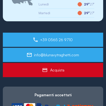
Lunedì
29°
27°
Martedì
29°
27°
+39 0565 26 9710
info@blunavytraghetti.com
Acquista
Pagamenti accettati