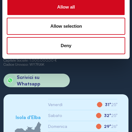
Non vediamo l’ora di vederti a bordo.
Allow all
Allow selection
BN di Navigazione SPA
Deny
Sede Legale: Portoferraio (LI) Calata Italia 22
P.IVA/CF: IT01968710994
R.E.A.: LI-147146
Capitale Sociale: 1.000.000,00 €
Codice Univoco: WY7PJ6K
Scrivici su
Whatsapp
Venerdì
31°
25°
Sabato
32°
25°
Isola d'Elba
Domenica
29°
26°