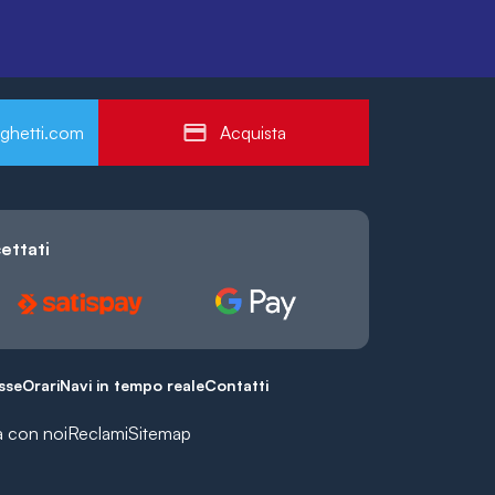
ghetti.com
Acquista
ettati
esse
Orari
Navi in tempo reale
Contatti
a con noi
Reclami
Sitemap