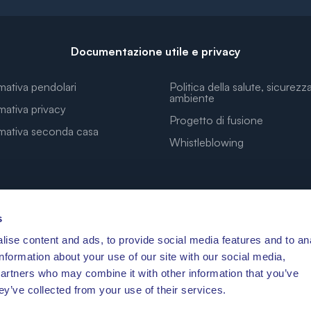
Documentazione utile e privacy
mativa pendolari
Politica della salute, sicurezz
ambiente
mativa privacy
Progetto di fusione
rmativa seconda casa
Whistleblowing
s
ise content and ads, to provide social media features and to an
LE COORDINATE PER I TUOI SOGNI
information about your use of our site with our social media,
partners who may combine it with other information that you’ve
ey’ve collected from your use of their services.