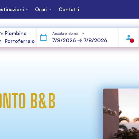
stinazioni
Orari
Contatti
Piombino
Andata e ritorno
Da
Portoferraio
1
A
ONTO B&B