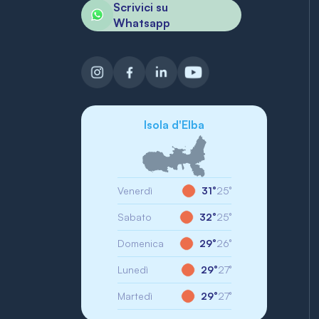
Scrivici su
Whatsapp
Isola d'Elba
Venerdì
31°
25°
Sabato
32°
25°
Domenica
29°
26°
Lunedì
29°
27°
Martedì
29°
27°