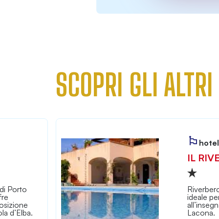
SCOPRI GLI ALTRI
hotel
IL RIV
di Porto
Riverbero
fre
ideale pe
osizione
all’inseg
la d’Elba.
Lacona.