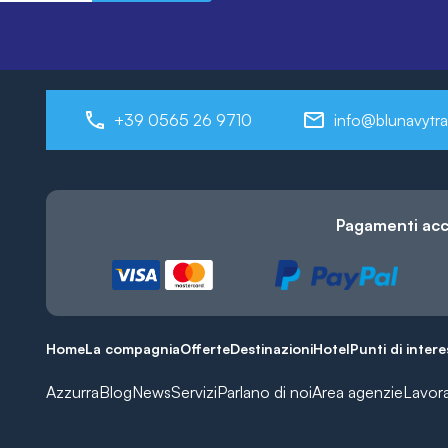
+39 0565 26 9710
info@blunavytra
Pagamenti acc
Home
La compagnia
Offerte
Destinazioni
Hotel
Punti di inter
Azzurra
Blog
News
Servizi
Parlano di noi
Area agenzie
Lavor