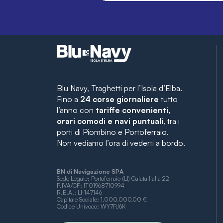
Blu Navy, Traghetti per l’Isola d’Elba.
Fino a
24 corse giornaliere
tutto
l’anno con
tariffe convenienti,
orari comodi e navi puntuali
, tra i
porti di Piombino e Portoferraio.
Non vediamo l’ora di vederti a bordo.
BN di Navigazione SPA
Sede Legale: Portoferraio (LI) Calata Italia 22
P.IVA/CF: IT01968710994
R.E.A.: LI-147146
Capitale Sociale: 1.000.000,00 €
Codice Univoco: WY7PJ6K