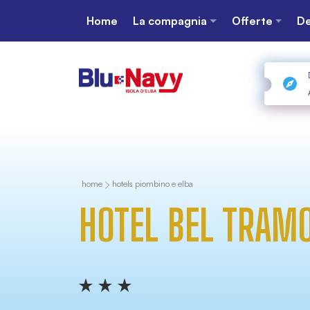
Home
La compagnia
Offerte
De
home
hotels piombino e elba
HOTEL BEL TRAM