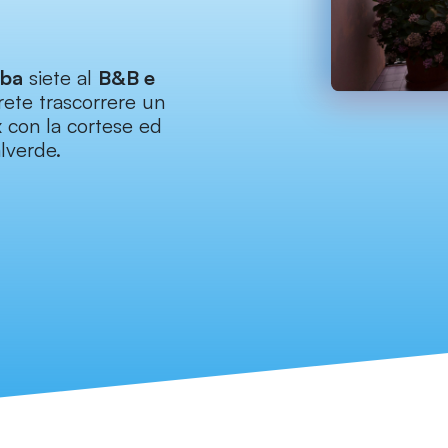
lba
siete al
B&B e
ete trascorrere un
 con la cortese ed
alverde.