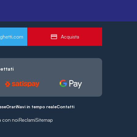
ghetti.com
Acquista
ettati
esse
Orari
Navi in tempo reale
Contatti
a con noi
Reclami
Sitemap