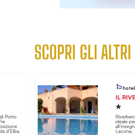
SCOPRI GLI ALTRI
hotel
IL RIV
di Porto
Riverbero
fre
ideale pe
osizione
all’inseg
la d’Elba.
Lacona.