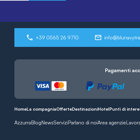
+39 0565 26 9710
info@blunavytra
Pagamenti acc
Home
La compagnia
Offerte
Destinazioni
Hotel
Punti di inter
Azzurra
Blog
News
Servizi
Parlano di noi
Area agenzie
Lavor