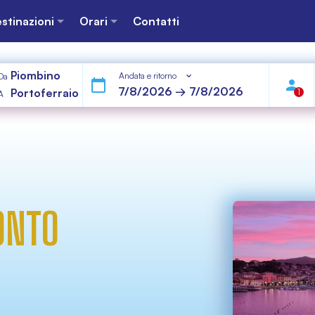
stinazioni
Orari
Contatti
Piombino
Andata e ritorno
Da
Portoferraio
1
A
ONTO