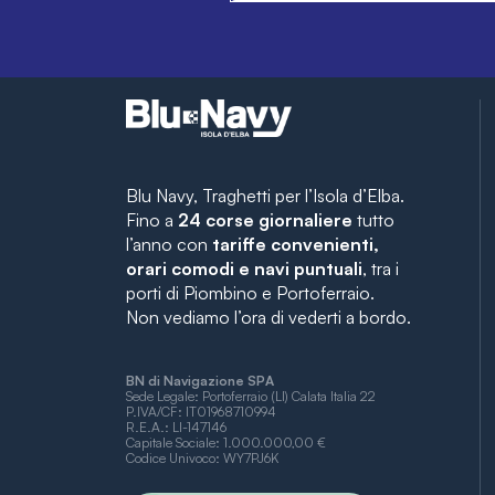
Blu Navy, Traghetti per l’Isola d’Elba.
Fino a
24 corse giornaliere
tutto
l’anno con
tariffe convenienti,
orari comodi e navi puntuali
, tra i
porti di Piombino e Portoferraio.
Non vediamo l’ora di vederti a bordo.
BN di Navigazione SPA
Sede Legale: Portoferraio (LI) Calata Italia 22
P.IVA/CF: IT01968710994
R.E.A.: LI-147146
Capitale Sociale: 1.000.000,00 €
Codice Univoco: WY7PJ6K