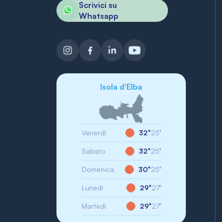
Scrivici su
Whatsapp
Isola d'Elba
Venerdì
32°
25°
Sabato
32°
25°
Domenica
30°
25°
Lunedì
29°
27°
Martedì
29°
27°