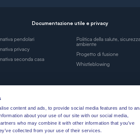
Documentazione utile e privacy
mativa pendolari
Politica della salute, sicurezz
ambiente
mativa privacy
Progetto di fusione
rmativa seconda casa
Whistleblowing
s
ise content and ads, to provide social media features and to an
LE COORDINATE PER I TUOI SOGNI
information about your use of our site with our social media,
partners who may combine it with other information that you’ve
ey’ve collected from your use of their services.