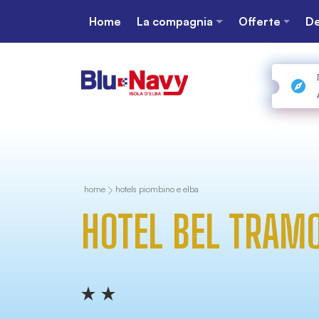
Home
La compagnia
Offerte
De
home
hotels piombino e elba
HOTEL BEL TRAM