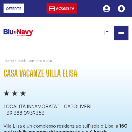
ACQUISTA
OFFERTE
IT
home
hotels piombino e elba
CASA VACANZE VILLA ELISA
LOCALITÀ INNAMORATA 1 - CAPOLIVERI
+39 388 0939353
Villa Elisa è un complesso residenziale sull’Isola d’Elba, a
150
metri dalla spiaggia di Innamorata e a 4 km da