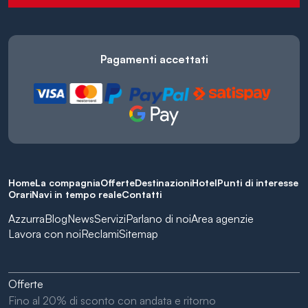
Pagamenti accettati
Home
La compagnia
Offerte
Destinazioni
Hotel
Punti di interesse
Orari
Navi in tempo reale
Contatti
Azzurra
Blog
News
Servizi
Parlano di noi
Area agenzie
Lavora con noi
Reclami
Sitemap
Offerte
Fino al 20% di sconto con andata e ritorno