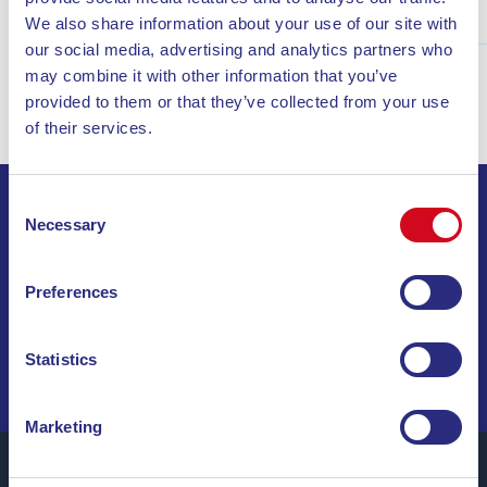
Scopri
We also share information about your use of our site with
our social media, advertising and analytics partners who
may combine it with other information that you’ve
provided to them or that they’ve collected from your use
of their services.
Consent
ISCRIVITI ALLA NEWSLETTER
Necessary
Selection
Preferences
INVIA
NAVIGA TRA OFFERTE SPECIALI, DESTINAZIONI DA
Statistics
SOGNO E CONSIGLI DI VIAGGIO!
Marketing