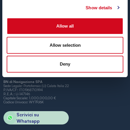
Show details
Blu Navy, Traghetti per l’Isola d’Elba.
Fino a
24 corse giornaliere
tutto l’anno con
tariffe
Allow all
convenienti, orari comodi e navi puntuali
, tra i porti di
Piombino e Portoferraio.
Non vediamo l’ora di vederti a bordo.
Allow selection
Deny
BN di Navigazione SPA
Sede Legale: Portoferraio (LI) Calata Italia 22
P.IVA/CF: IT01968710994
R.E.A.: LI-147146
Capitale Sociale: 1.000.000,00 €
Codice Univoco: WY7PJ6K
Scrivici su
Whatsapp