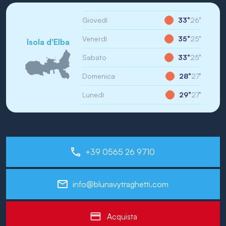
Giovedì
33°
26°
Venerdì
35°
25°
Isola d'Elba
Sabato
33°
25°
Domenica
28°
27°
Lunedì
29°
27°
+39 0565 26 9710
info@blunavytraghetti.com
Acquista