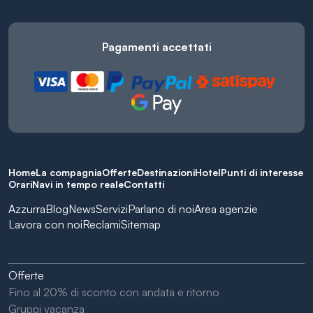
Pagamenti accettati
Home
La compagnia
Offerte
Destinazioni
Hotel
Punti di interesse
Orari
Navi in tempo reale
Contatti
Azzurra
Blog
News
Servizi
Parlano di noi
Area agenzie
Lavora con noi
Reclami
Sitemap
Offerte
Fino al 20% di sconto con andata e ritorno
Gruppi vacanza