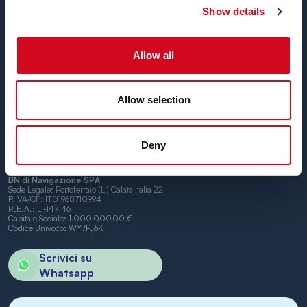
Show details
Blu Navy, Traghetti per l’Isola d’Elba.
Fino a
24 corse giornaliere
tutto l’anno con
tariffe
convenienti, orari comodi e navi puntuali
, tra i porti di
Allow all
Piombino e Portoferraio.
Non vediamo l’ora di vederti a bordo.
Allow selection
Deny
BN di Navigazione SPA
Sede Legale: Portoferraio (LI) Calata Italia 22
P.IVA/CF: IT01968710994
R.E.A.: LI-147146
Capitale Sociale: 1.000.000,00 €
Codice Univoco: WY7PJ6K
Scrivici su
Whatsapp