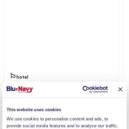
hotel
IL RIVERBERO DEGLI ULIVI
Riverbero degli Ulivi è accogliente e riservato,
ideale per chi desidera vivere un soggiorno
This website uses cookies
all’insegna del relax a pochi minuti dal mare di
Lacona.
We use cookies to personalise content and ads, to
provide social media features and to analyse our traffic.
Scopri