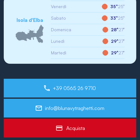
Venerdì
35°
25°
Sabato
33°
25°
Isola d'Elba
Domenica
28°
27°
Lunedì
29°
27°
Martedì
29°
27°
+39 0565 26 9710
info@blunavytraghetti.com
Acquista