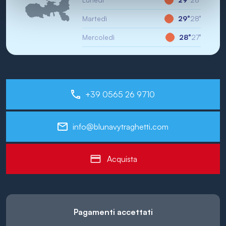
Martedì
29°
28°
Mercoledì
28°
27°
+39 0565 26 9710
info@blunavytraghetti.com
Acquista
Pagamenti accettati