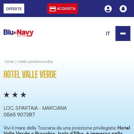
ACQUISTA
OFFERTE
IT
home
hotels piombino e elba
HOTEL VALLE VERDE
LOC. SPARTAIA - MARCIANA
0565 907287
Vivi il mare della Toscana da una posizione privilegiata:
Hotel
Valle Verde a Procchio, Isola d’Elba, è
immerso nella