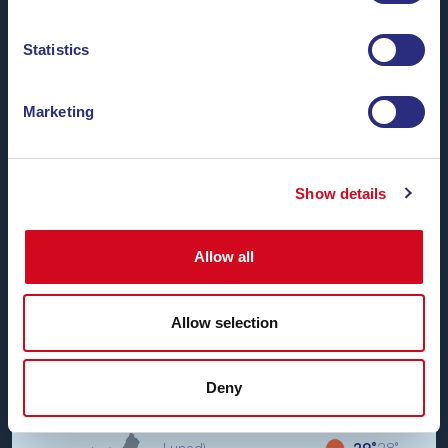
Piombino e Portoferraio.
Non vediamo l’ora di vederti a bordo.
Statistics
Marketing
BN di Navigazione SPA
Sede Legale: Portoferraio (LI) Calata Italia 22
Show details
P.IVA/CF: IT01968710994
R.E.A.: LI-147146
Capitale Sociale: 1.000.000,00 €
Codice Univoco: WY7PJ6K
Allow all
Scrivici su
Whatsapp
Allow selection
Sabato
32°
26°
Deny
Domenica
33°
25°
Isola d'Elba
Lunedì
29°
28°