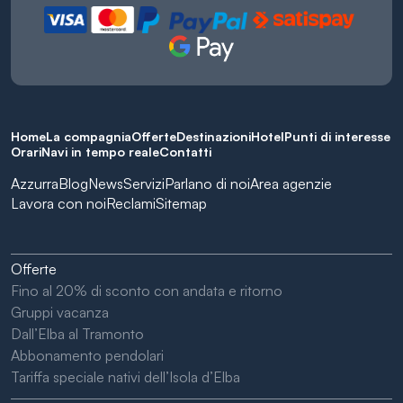
Home
La compagnia
Offerte
Destinazioni
Hotel
Punti di interesse
Orari
Navi in tempo reale
Contatti
Azzurra
Blog
News
Servizi
Parlano di noi
Area agenzie
Lavora con noi
Reclami
Sitemap
Offerte
Fino al 20% di sconto con andata e ritorno
Gruppi vacanza
Dall’Elba al Tramonto
Abbonamento pendolari
Tariffa speciale nativi dell’Isola d’Elba