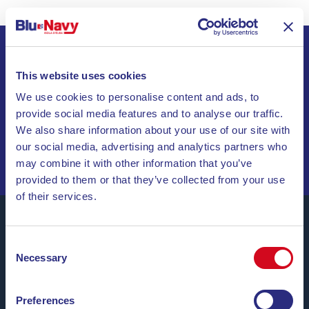
ISCRIVITI ALLA NEWSLETTER
This website uses cookies
We use cookies to personalise content and ads, to
INVIA
provide social media features and to analyse our traffic.
We also share information about your use of our site with
NAVIGA TRA OFFERTE SPECIALI, DESTINAZIONI DA
our social media, advertising and analytics partners who
SOGNO E CONSIGLI DI VIAGGIO!
may combine it with other information that you’ve
provided to them or that they’ve collected from your use
of their services.
Consent
Necessary
Selection
Blu Navy, Traghetti per l’Isola d’Elba.
Fino a
24 corse giornaliere
tutto l’anno con
tariffe
convenienti, orari comodi e navi puntuali
, tra i porti di
Preferences