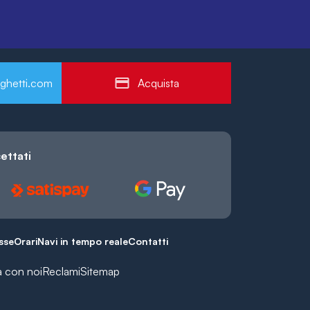
ghetti.com
Acquista
ettati
esse
Orari
Navi in tempo reale
Contatti
a con noi
Reclami
Sitemap