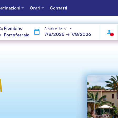
stinazioni
Orari
Contatti
Piombino
Andata e ritorno
Da
Portoferraio
1
A
A