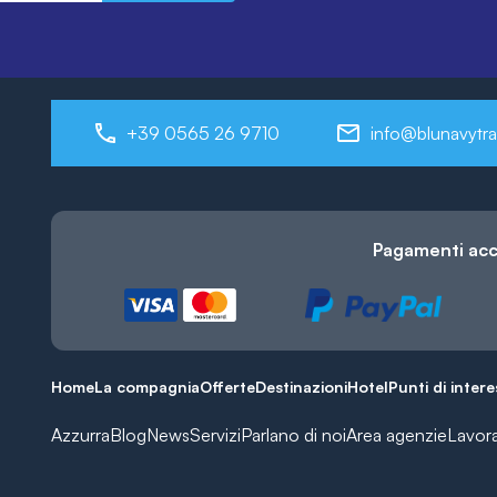
+39 0565 26 9710
info@blunavytra
Pagamenti acc
Home
La compagnia
Offerte
Destinazioni
Hotel
Punti di inter
Azzurra
Blog
News
Servizi
Parlano di noi
Area agenzie
Lavor