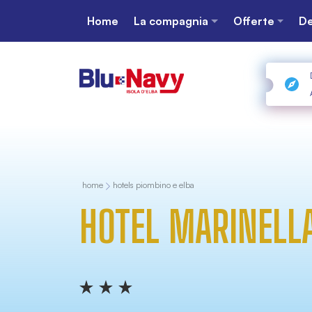
Home
La compagnia
Offerte
De
home
hotels piombino e elba
HOTEL MARINELL