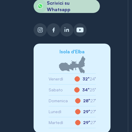
Scrivici su
Whatsapp
Isola d'Elba
Venerdì
32°
24°
Sabato
34°
25°
Domenica
28°
27°
Lunedì
29°
27°
Martedì
29°
27°