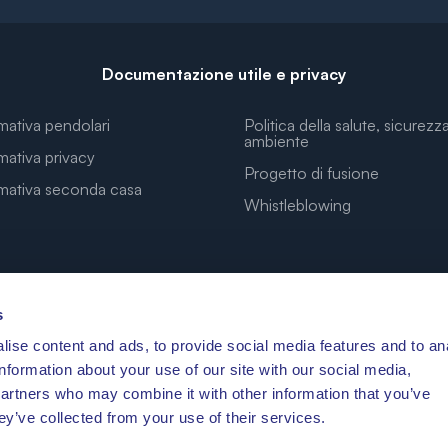
Documentazione utile e privacy
mativa pendolari
Politica della salute, sicurezz
ambiente
mativa privacy
Progetto di fusione
rmativa seconda casa
Whistleblowing
s
ise content and ads, to provide social media features and to an
LE COORDINATE PER I TUOI SOGNI
information about your use of our site with our social media,
partners who may combine it with other information that you’ve
ey’ve collected from your use of their services.