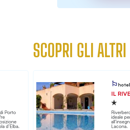
SCOPRI GLI ALTRI
hotel
IL RIV
di Porto
Riverbero
fre
ideale pe
osizione
all’inseg
la d’Elba.
Lacona.