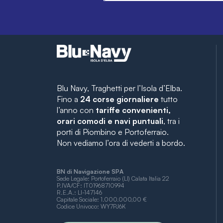
Blu Navy, Traghetti per l’Isola d’Elba.
Fino a
24 corse giornaliere
tutto
l’anno con
tariffe convenienti,
orari comodi e navi puntuali
, tra i
porti di Piombino e Portoferraio.
Non vediamo l’ora di vederti a bordo.
BN di Navigazione SPA
Sede Legale: Portoferraio (LI) Calata Italia 22
P.IVA/CF: IT01968710994
R.E.A.: LI-147146
Capitale Sociale: 1.000.000,00 €
Codice Univoco: WY7PJ6K