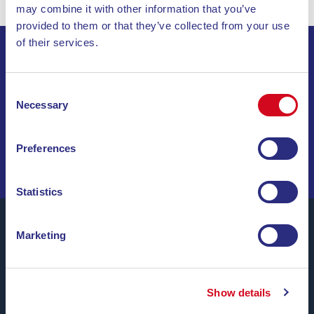
may combine it with other information that you’ve
provided to them or that they’ve collected from your use
of their services.
ISCRIVITI ALLA NEWSLETTER
Consent
Necessary
Selection
INVIA
NAVIGA TRA OFFERTE SPECIALI, DESTINAZIONI DA
Preferences
SOGNO E CONSIGLI DI VIAGGIO!
Statistics
Marketing
Blu Navy, Traghetti per l’Isola d’Elba.
Fino a
24 corse giornaliere
tutto l’anno con
tariffe
Show details
convenienti, orari comodi e navi puntuali
, tra i porti di