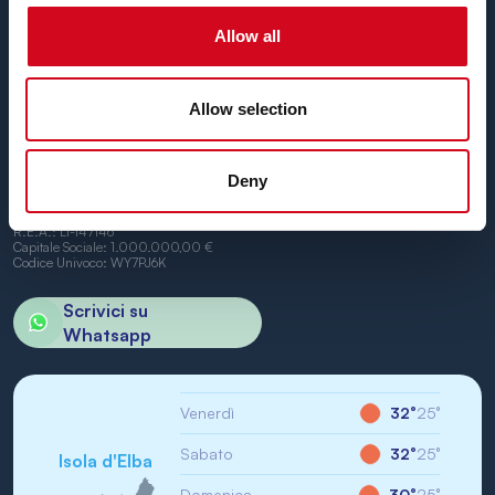
Piombino e Portoferraio.
Non vediamo l’ora di vederti a bordo.
Allow all
Allow selection
Deny
BN di Navigazione SPA
Sede Legale: Portoferraio (LI) Calata Italia 22
P.IVA/CF: IT01968710994
R.E.A.: LI-147146
Capitale Sociale: 1.000.000,00 €
Codice Univoco: WY7PJ6K
Scrivici su
Whatsapp
Venerdì
32°
25°
Sabato
32°
25°
Isola d'Elba
Domenica
30°
25°