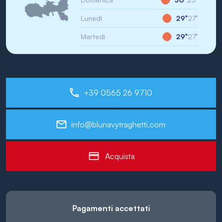
Lunedì
29°
27°
Martedì
29°
27°
+39 0565 26 9710
info@blunavytraghetti.com
Acquista
Pagamenti accettati