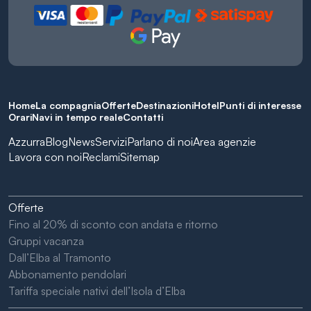
Home
La compagnia
Offerte
Destinazioni
Hotel
Punti di interesse
Orari
Navi in tempo reale
Contatti
Azzurra
Blog
News
Servizi
Parlano di noi
Area agenzie
Lavora con noi
Reclami
Sitemap
Offerte
Fino al 20% di sconto con andata e ritorno
Gruppi vacanza
Dall’Elba al Tramonto
Abbonamento pendolari
Tariffa speciale nativi dell’Isola d’Elba