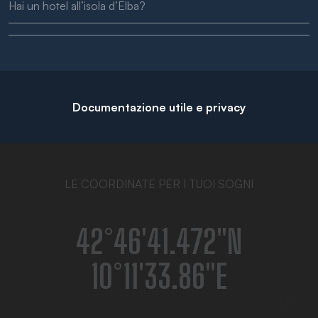
Hai un hotel all’isola d’Elba?
Documentazione utile e privacy
LE COORDINATE PER I TUOI SOGNI
42°46′41.472″N
10°11′33.86″E