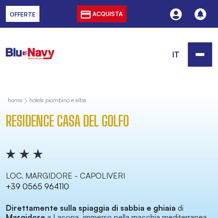
ACQUISTA
OFFERTE
IT
home
hotels piombino e elba
RESIDENCE CASA DEL GOLFO
LOC. MARGIDORE - CAPOLIVERI
+39 0565 964110
Direttamente sulla spiaggia di sabbia e ghiaia
di
Margidore
a Lacona, immerso nella macchia mediterranea,