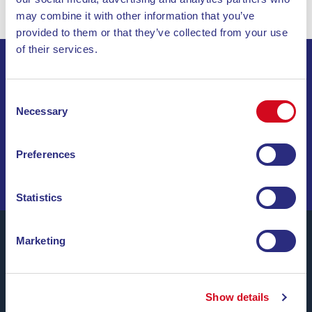
may combine it with other information that you’ve
provided to them or that they’ve collected from your use
of their services.
ISCRIVITI ALLA NEWSLETTER
Consent
Necessary
Selection
INVIA
Preferences
NAVIGA TRA OFFERTE SPECIALI, DESTINAZIONI DA
SOGNO E CONSIGLI DI VIAGGIO!
Statistics
Marketing
Blu Navy, Traghetti per l’Isola d’Elba.
Show details
Fino a
24 corse giornaliere
tutto l’anno con
tariffe