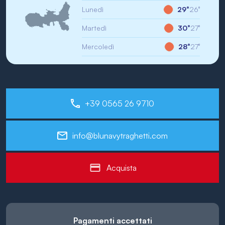
Lunedì
29°
26°
Martedì
30°
27°
Mercoledì
28°
27°
+39 0565 26 9710
info@blunavytraghetti.com
Acquista
Pagamenti accettati