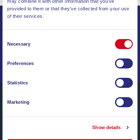
may combine it with other information that you’ve
provided to them or that they’ve collected from your use
of their services.
ISCRIVITI ALLA NEWSLETTER
Consent
INVIA
Necessary
Selection
NAVIGA TRA OFFERTE SPECIALI, DESTINAZIONI DA
Preferences
SOGNO E CONSIGLI DI VIAGGIO!
Statistics
Marketing
Blu Navy, Traghetti per l’Isola d’Elba.
Fino a
24 corse giornaliere
tutto l’anno con
tariffe
Show details
convenienti, orari comodi e navi puntuali
, tra i porti di
Piombino e Portoferraio.