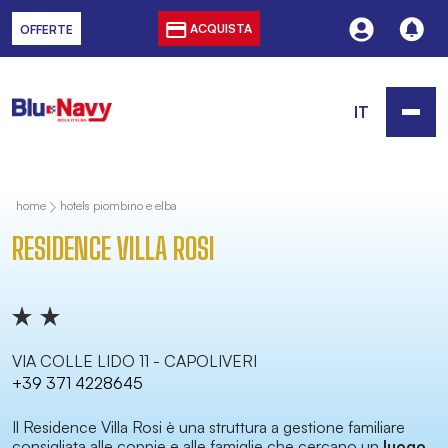
ACQUISTA
OFFERTE
IT
home
hotels piombino e elba
RESIDENCE VILLA ROSI
VIA COLLE LIDO 11 - CAPOLIVERI
+39 371 4228645
Il Residence Villa Rosi è una struttura a gestione familiare
consigliata alle coppie e alle famiglie che cercano un
luogo