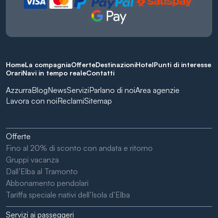
Home
La compagnia
Offerte
Destinazioni
Hotel
Punti di interesse
Orari
Navi in tempo reale
Contatti
Azzurra
Blog
News
Servizi
Parlano di noi
Area agenzie
Lavora con noi
Reclami
Sitemap
Offerte
Fino al 20% di sconto con andata e ritorno
Gruppi vacanza
Dall’Elba al Tramonto
Abbonamento pendolari
Tariffa speciale nativi dell’Isola d’Elba
Servizi ai passeggeri