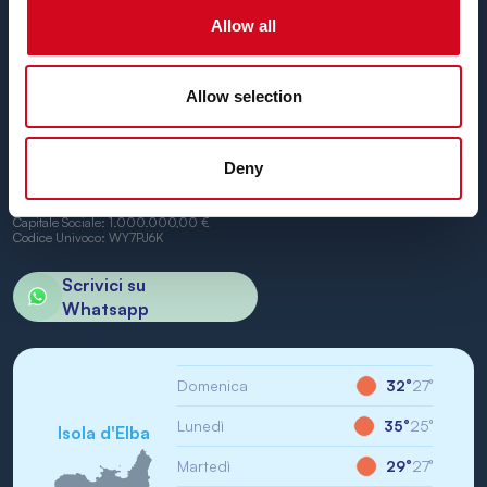
Non vediamo l’ora di vederti a bordo.
Allow all
Allow selection
BN di Navigazione SPA
Deny
Sede Legale: Portoferraio (LI) Calata Italia 22
P.IVA/CF: IT01968710994
R.E.A.: LI-147146
Capitale Sociale: 1.000.000,00 €
Codice Univoco: WY7PJ6K
Scrivici su
Whatsapp
Domenica
32°
27°
Lunedì
35°
25°
Isola d'Elba
Martedì
29°
27°