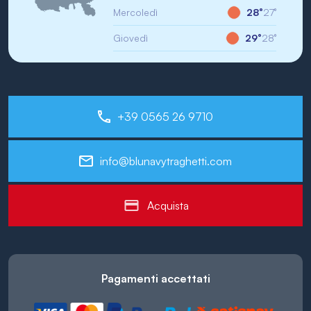
Mercoledì
28°
27°
Giovedì
29°
28°
+39 0565 26 9710
info@blunavytraghetti.com
Acquista
Pagamenti accettati