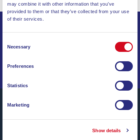
may combine it with other information that you’ve
provided to them or that they’ve collected from your use
of their services.
ISCRIVITI ALLA NEWSLETTER
Consent
Necessary
Selection
INVIA
NAVIGA TRA OFFERTE SPECIALI, DESTINAZIONI DA
Preferences
SOGNO E CONSIGLI DI VIAGGIO!
Statistics
Marketing
Blu Navy, Traghetti per l’Isola d’Elba.
Fino a
24 corse giornaliere
tutto l’anno con
tariffe
Show details
convenienti, orari comodi e navi puntuali
, tra i porti di