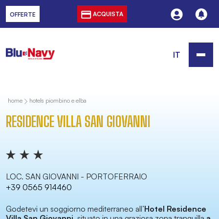
ACQUISTA
OFFERTE
IT
home
hotels piombino e elba
RESIDENCE VILLA SAN GIOVANNI
LOC. SAN GIOVANNI - PORTOFERRAIO
+39 0565 914460
Godetevi un soggiorno mediterraneo all’
Hotel Residence
Villa San Giovanni
, situato in una graziosa zona tranquilla
a