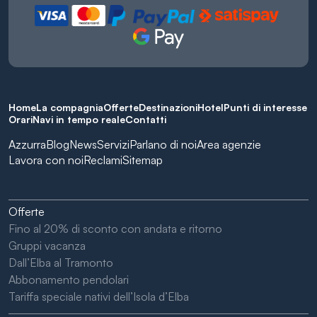
Home
La compagnia
Offerte
Destinazioni
Hotel
Punti di interesse
Orari
Navi in tempo reale
Contatti
Azzurra
Blog
News
Servizi
Parlano di noi
Area agenzie
Lavora con noi
Reclami
Sitemap
Offerte
Fino al 20% di sconto con andata e ritorno
Gruppi vacanza
Dall’Elba al Tramonto
Abbonamento pendolari
Tariffa speciale nativi dell’Isola d’Elba