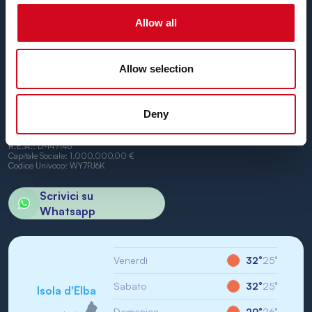
Piombino e Portoferraio.
Non vediamo l’ora di vederti a bordo.
Allow all
Allow selection
Deny
BN di Navigazione SPA
Sede Legale: Portoferraio (LI) Calata Italia 22
P.IVA/CF: IT01968710994
R.E.A.: LI-147146
Capitale Sociale: 1.000.000,00 €
Codice Univoco: WY7PJ6K
Scrivici su
Whatsapp
Venerdì
32°
25°
Sabato
32°
25°
Isola d'Elba
Domenica
29°
26°