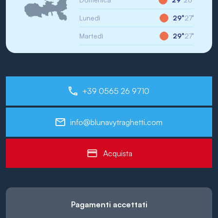
Lunedì
29°
27°
Martedì
29°
27°
+39 0565 26 9710
info@blunavytraghetti.com
Acquista
Pagamenti accettati