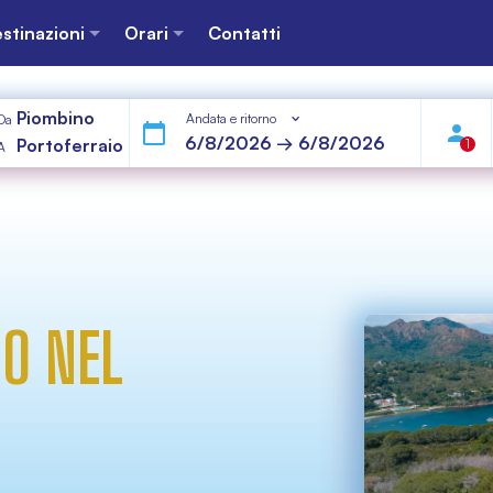
stinazioni
Orari
Contatti
Piombino
Andata e ritorno
Da
Portoferraio
1
A
NO NEL