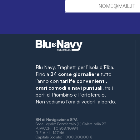
Blu Navy, Traghetti per l’Isola d’Elba.
Fino a
24 corse giornaliere
tutto
l’anno con
tariffe convenienti,
orari comodi e navi puntuali
, tra i
porti di Piombino e Portoferraio.
Non vediamo l’ora di vederti a bordo.
BN di Navigazione SPA
Sede Legale: Portoferraio (LI) Calata Italia 22
P.IVA/CF: IT01968710994
R.E.A.: LI-147146
Capitale Sociale: 1.000.000,00 €