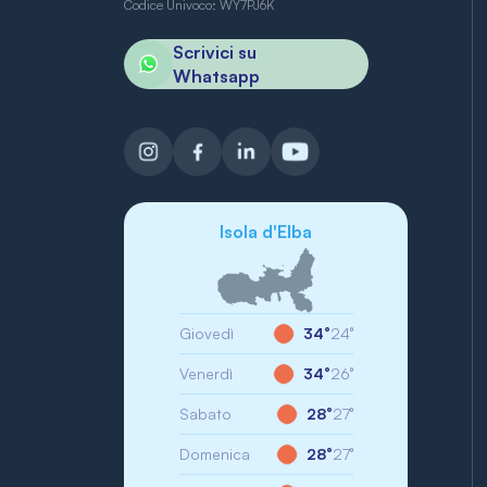
Codice Univoco: WY7PJ6K
Scrivici su
Whatsapp
Isola d'Elba
Giovedì
34°
24°
Venerdì
34°
26°
Sabato
28°
27°
Domenica
28°
27°