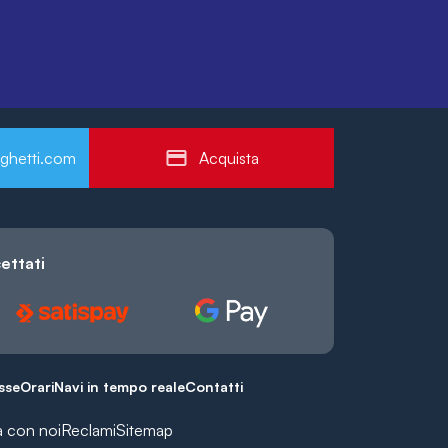
ghetti.com
Acquista
ettati
esse
Orari
Navi in tempo reale
Contatti
a con noi
Reclami
Sitemap