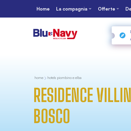
Home
La compagnia
Offerte
De
home
hotels piombino e elba
RESIDENCE VILLI
BOSCO