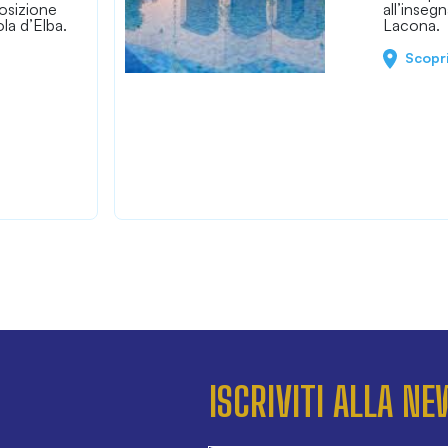
osizione
all’inseg
la d’Elba.
Lacona.
Scopr
ISCRIVITI ALLA N