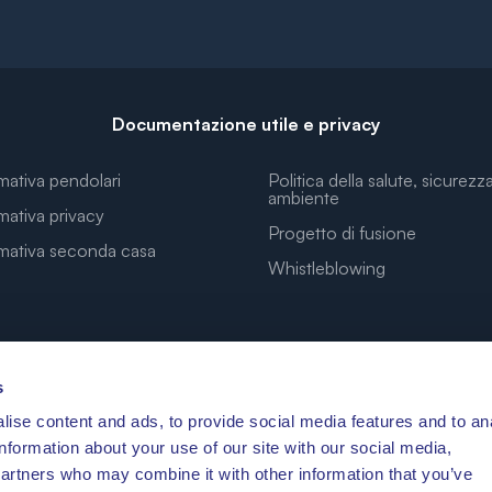
Documentazione utile e privacy
mativa pendolari
Politica della salute, sicurezz
ambiente
mativa privacy
Progetto di fusione
rmativa seconda casa
Whistleblowing
s
ise content and ads, to provide social media features and to an
LE COORDINATE PER I TUOI SOGNI
information about your use of our site with our social media,
partners who may combine it with other information that you’ve