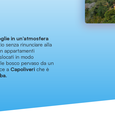
oglie in un’atmosfera
io senza rinunciare alla
 in appartamenti
islocati in modo
vole bosco pervaso da un
nce a
Capoliveri
che è
lba
.