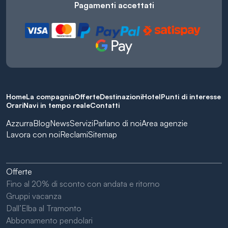
Pagamenti accettati
Home
La compagnia
Offerte
Destinazioni
Hotel
Punti di interesse
Orari
Navi in tempo reale
Contatti
Azzurra
Blog
News
Servizi
Parlano di noi
Area agenzie
Lavora con noi
Reclami
Sitemap
Offerte
Fino al 20% di sconto con andata e ritorno
Gruppi vacanza
Dall’Elba al Tramonto
Abbonamento pendolari