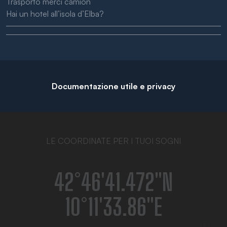
Trasporto merci camion
Hai un hotel all’isola d’Elba?
Documentazione utile e privacy
LE COORDINATE PER I TUOI SOGNI
42°46′41.472″N
10°11′33.86″E