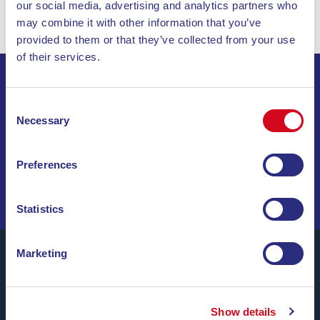
our social media, advertising and analytics partners who
may combine it with other information that you’ve
provided to them or that they’ve collected from your use
of their services.
ISCRIVITI ALLA NEWSLETTER
Consent
Necessary
Selection
INVIA
Preferences
NAVIGA TRA OFFERTE SPECIALI, DESTINAZIONI DA
SOGNO E CONSIGLI DI VIAGGIO!
Statistics
Marketing
Blu Navy, Traghetti per l’Isola d’Elba.
Show details