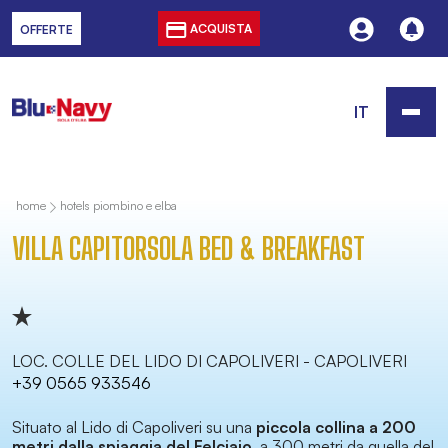
ACQUISTA
OFFERTE
IT
home
hotels piombino e elba
VILLA CAPITORSOLA BED & BREAKFAST
LOC. COLLE DEL LIDO DI CAPOLIVERI - CAPOLIVERI
+39 0565 933546
Situato al Lido di Capoliveri su una
piccola collina a 200
metri dalla spiaggia del Felciaio
, a 300 metri da quella del