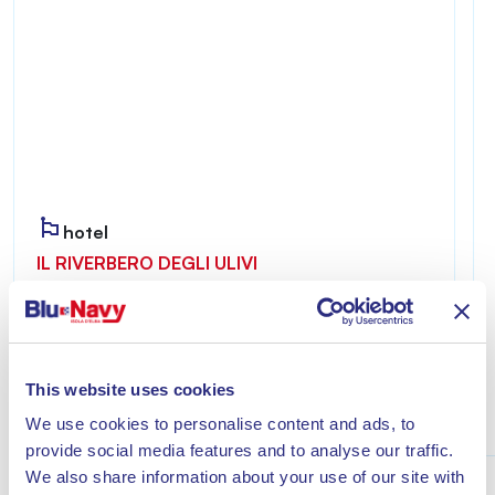
hotel
IL RIVERBERO DEGLI ULIVI
Riverbero degli Ulivi è accogliente e riservato,
ideale per chi desidera vivere un soggiorno
all’insegna del relax a pochi minuti dal mare di
Lacona.
This website uses cookies
Scopri
We use cookies to personalise content and ads, to
provide social media features and to analyse our traffic.
We also share information about your use of our site with