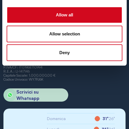
Fino a
24 corse giornaliere
tutto l’anno con
tariffe
convenienti, orari comodi e navi puntuali
, tra i porti di
Piombino e Portoferraio.
Allow all
Non vediamo l’ora di vederti a bordo.
Allow selection
Deny
BN di Navigazione SPA
Sede Legale: Portoferraio (LI) Calata Italia 22
P.IVA/CF: IT01968710994
R.E.A.: LI-147146
Capitale Sociale: 1.000.000,00 €
Codice Univoco: WY7PJ6K
Scrivici su
Whatsapp
Domenica
31°
26°