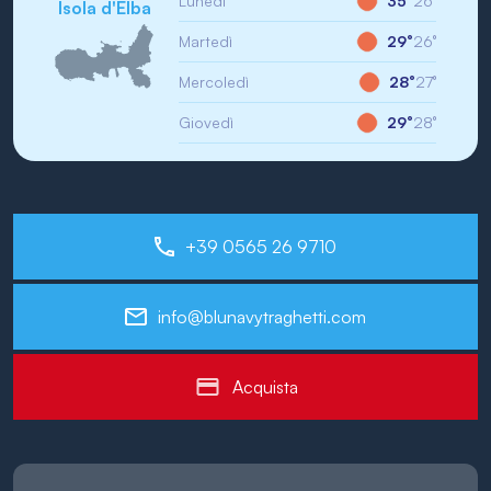
Lunedì
35°
26°
Isola d'Elba
Martedì
29°
26°
Mercoledì
28°
27°
Giovedì
29°
28°
+39 0565 26 9710
info@blunavytraghetti.com
Acquista