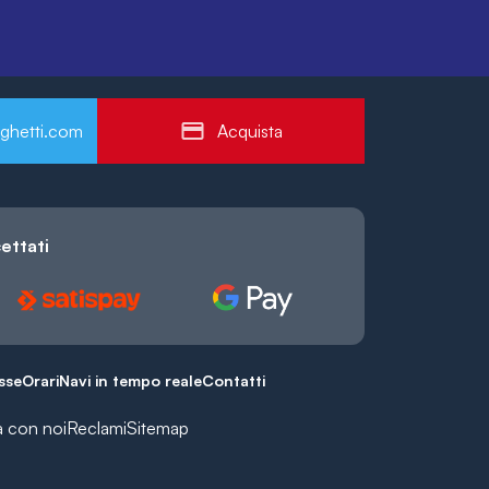
ghetti.com
Acquista
ettati
esse
Orari
Navi in tempo reale
Contatti
a con noi
Reclami
Sitemap