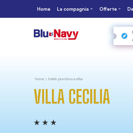
Home
La compagnia
Offerte
De
home
hotels piombino e elba
VILLA CECILIA