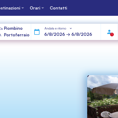
stinazioni
Orari
Contatti
Piombino
Andata e ritorno
Da
Portoferraio
1
A