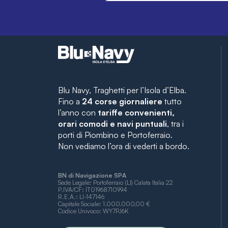
Blu Navy, Traghetti per l’Isola d’Elba.
Fino a
24 corse giornaliere
tutto
l’anno con
tariffe convenienti,
orari comodi e navi puntuali
, tra i
porti di Piombino e Portoferraio.
Non vediamo l’ora di vederti a bordo.
BN di Navigazione SPA
Sede Legale: Portoferraio (LI) Calata Italia 22
P.IVA/CF: IT01968710994
R.E.A.: LI-147146
Capitale Sociale: 1.000.000,00 €
Codice Univoco: WY7PJ6K