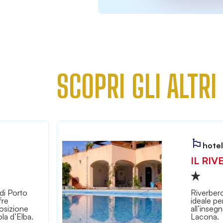
SCOPRI GLI ALTRI
hotel
IL RIV
di Porto
Riverbero
fre
ideale pe
osizione
all’inseg
la d’Elba.
Lacona.