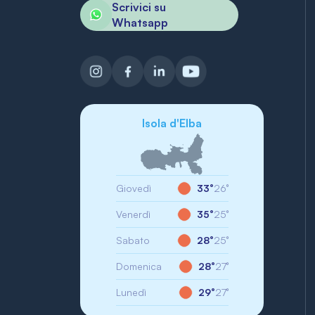
Scrivici su
Whatsapp
Isola d'Elba
Giovedì
33°
26°
Venerdì
35°
25°
Sabato
28°
25°
Domenica
28°
27°
Lunedì
29°
27°