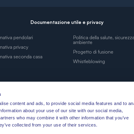
Documentazione utile e privacy
mativa pendolari
Politica della salute, sicurezz
ambiente
mativa privacy
Progetto di fusione
rmativa seconda casa
Whistleblowing
s
ise content and ads, to provide social media features and to an
LE COORDINATE PER I TUOI SOGNI
information about your use of our site with our social media,
partners who may combine it with other information that you’ve
ey’ve collected from your use of their services.