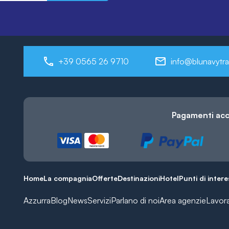
+39 0565 26 9710
info@blunavytra
Pagamenti acc
Home
La compagnia
Offerte
Destinazioni
Hotel
Punti di inter
Azzurra
Blog
News
Servizi
Parlano di noi
Area agenzie
Lavor