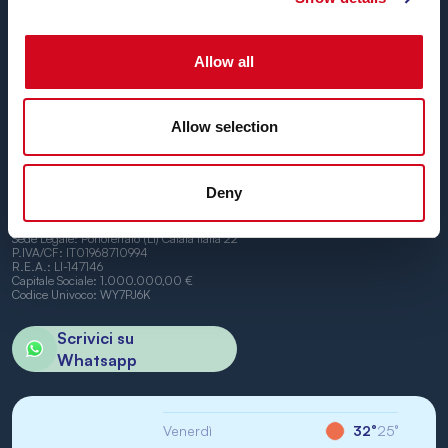
Fino a
24 corse giornaliere
tutto l’anno con
tariffe
convenienti, orari comodi e navi puntuali
, tra i porti di
Allow all
Piombino e Portoferraio.
Non vediamo l’ora di vederti a bordo.
Allow selection
Deny
BN di Navigazione SPA
Sede Legale: Portoferraio (LI) Calata Italia 22
P.IVA/CF: IT01968710994
R.E.A.: LI-147146
Capitale Sociale: 1.000.000,00 €
Codice Univoco: WY7PJ6K
Scrivici su
Whatsapp
Venerdì
32°
25°