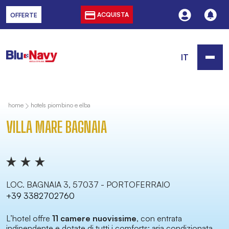
ACQUISTA
OFFERTE
IT
home
hotels piombino e elba
VILLA MARE BAGNAIA
LOC. BAGNAIA 3, 57037 - PORTOFERRAIO
+39 3382702760
L’hotel offre
11 camere nuovissime
, con entrata
indipendente e dotate di tutti i comforts: aria condizionata,