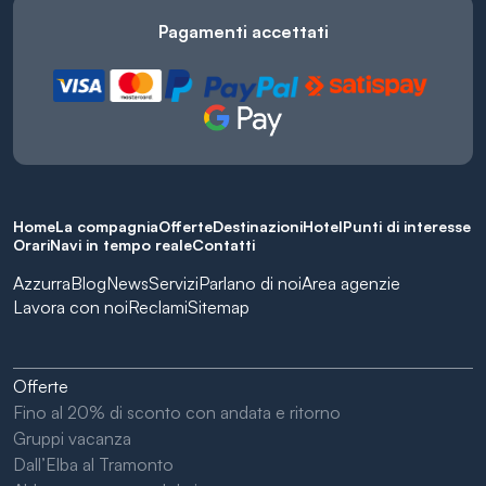
Pagamenti accettati
Home
La compagnia
Offerte
Destinazioni
Hotel
Punti di interesse
Orari
Navi in tempo reale
Contatti
Azzurra
Blog
News
Servizi
Parlano di noi
Area agenzie
Lavora con noi
Reclami
Sitemap
Offerte
Fino al 20% di sconto con andata e ritorno
Gruppi vacanza
Dall’Elba al Tramonto