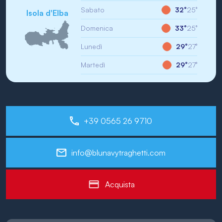
Sabato
32°
25°
Isola d'Elba
Domenica
33°
25°
Lunedì
29°
27°
Martedì
29°
27°
+39 0565 26 9710
info@blunavytraghetti.com
Acquista