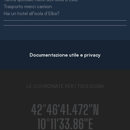
Trasporto merci camion
Hai un hotel all’isola d’Elba?
Documentazione utile e privacy
LE COORDINATE PER I TUOI SOGNI
42°46′41.472″N
10°11′33.86″E