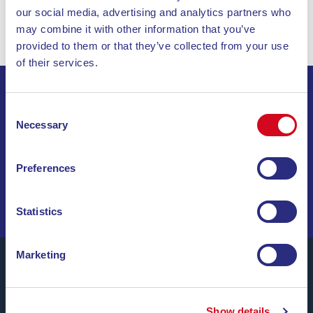
our social media, advertising and analytics partners who
may combine it with other information that you’ve
provided to them or that they’ve collected from your use
of their services.
ISCRIVITI ALLA NEWSLETTER
Consent
Necessary
Selection
INVIA
Preferences
NAVIGA TRA OFFERTE SPECIALI, DESTINAZIONI DA
SOGNO E CONSIGLI DI VIAGGIO!
Statistics
Marketing
Show details
Blu Navy, Traghetti per l’Isola d’Elba.