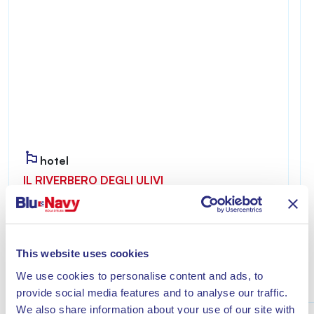
hotel
IL RIVERBERO DEGLI ULIVI
Riverbero degli Ulivi è accogliente e riservato,
ideale per chi desidera vivere un soggiorno
all’insegna del relax a pochi minuti dal mare di
This website uses cookies
Lacona.
We use cookies to personalise content and ads, to
Scopri
provide social media features and to analyse our traffic.
We also share information about your use of our site with