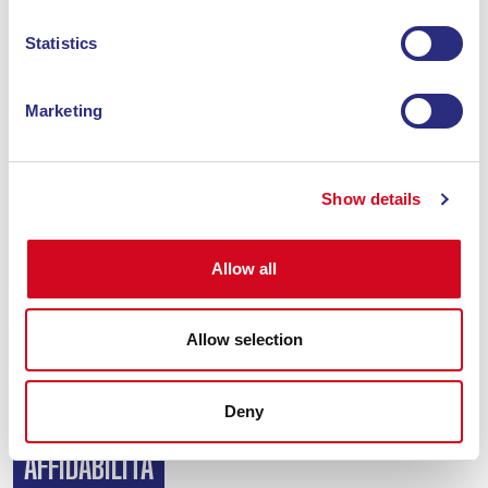
Statistics
Marketing
Da 15 anni Blu Navy si impegna a collegare i porti di
Piombino e Portoferraio in poco più di un’ora e sempre alla
Show details
massima puntualità
, rispondendo a tutte le esigenze e
modalità di viaggio.
Allow all
Con
24 tratte giornaliere di andata e ritorno
, un
servizio di assistenza sempre a bordo e una flotta con ampie
capacità di trasporto, lo scopo è trasformare il momento del
Allow selection
tragitto in un'esperienza di viaggio, per rendere la vacanza
ancora più vicina.
VELOCITÀ
Deny
AFFIDABILITÀ