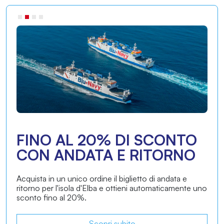
PARTI PRIMA O PARTI
DOPO
Un'opzione che conviene! In ogni biglietto è incluso il
servizio incluso ”parti prima parti dopo”, puoi
anticipare l’orario di partenza se arrivi prima alla
zona di imbarco o ritardarlo
se un imprevisto ti
impedisce di arrivare in tempo.
Scopri subito