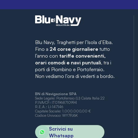
Blu Navy, Traghetti per l’Isola d’Elba.
Fino a
24 corse giornaliere
tutto
l’anno con
tariffe convenienti,
orari comodi e navi puntuali
, tra i
porti di Piombino e Portoferraio.
Non vediamo l’ora di vederti a bordo.
BN di Navigazione SPA
Sede Legale: Portoferraio (LI) Calata Italia 22
P.IVA/CF: IT01968710994
R.E.A.: LI-147146
Capitale Sociale: 1.000.000,00 €
Codice Univoco: WY7PJ6K
Scrivici su
Whatsapp