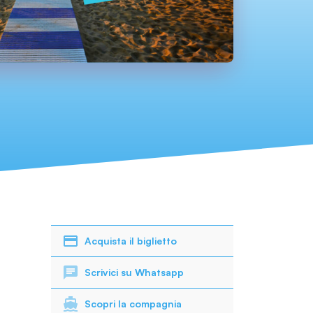
Acquista il biglietto
Scrivici su Whatsapp
Scopri la compagnia