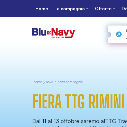
Home
La compagnia
Offerte
De
home
news
news compagnia
FIERA TTG RIMIN
Dal 11 al 13 ottobre saremo alTTG Tra