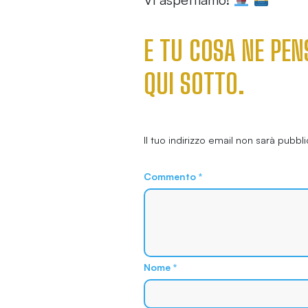
E TU COSA NE PEN
QUI SOTTO.
Il tuo indirizzo email non sarà pubbli
Commento
*
Nome
*