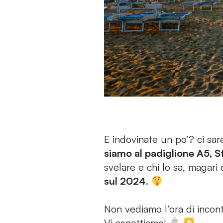
E indovinate un po’? ci sar
siamo al padiglione A5, S
svelare e chi lo sa, magar
sul 2024
.
Non vediamo l’ora di incont
Vi aspettiamo!