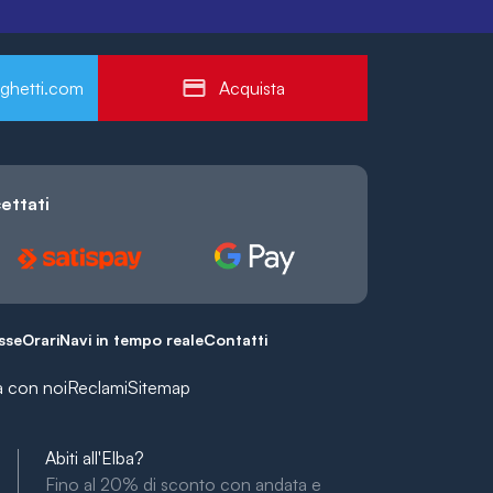
ghetti.com
Acquista
ettati
esse
Orari
Navi in tempo reale
Contatti
a con noi
Reclami
Sitemap
Abiti all'Elba?
Fino al 20% di sconto con andata e