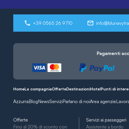
+39 0565 26 9710
info@blunavytra
Pagamenti acc
Home
La compagnia
Offerte
Destinazioni
Hotel
Punti di inter
Azzurra
Blog
News
Servizi
Parlano di noi
Area agenzie
Lavor
Offerte
Servizi ai passeggeri
Fino al 20% di sconto con
Assistente a bordo