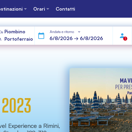
stinazioni
Orari
Contatti
Piombino
Andata e ritorno
Da
Portoferraio
1
A
I 2023
vel Experience a Rimini,