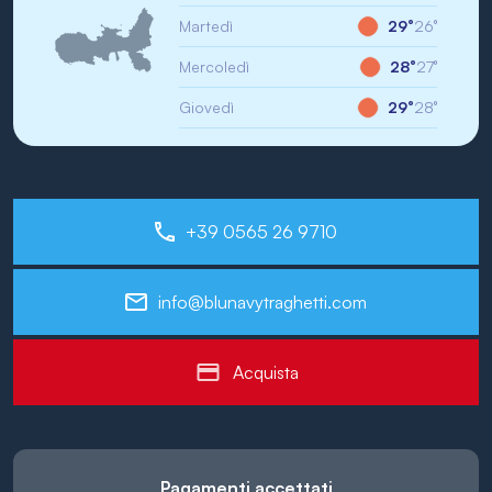
Martedì
29°
26°
Mercoledì
28°
27°
Giovedì
29°
28°
+39 0565 26 9710
info@blunavytraghetti.com
Acquista
Pagamenti accettati