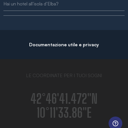
Hai un hotel all’isola d’Elba?
Documentazione utile e privacy
LE COORDINATE PER I TUOI SOGNI
42°46′41.472″N
10°11′33.86″E