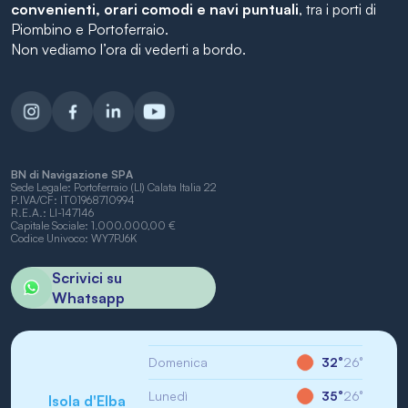
convenienti, orari comodi e navi puntuali
, tra i porti di
Piombino e Portoferraio.
Non vediamo l’ora di vederti a bordo.
BN di Navigazione SPA
Sede Legale: Portoferraio (LI) Calata Italia 22
P.IVA/CF: IT01968710994
R.E.A.: LI-147146
Capitale Sociale: 1.000.000,00 €
Codice Univoco: WY7PJ6K
Scrivici su
Whatsapp
Domenica
32°
26°
Lunedì
35°
26°
Isola d'Elba