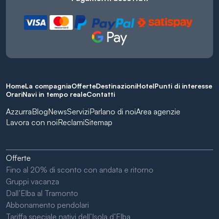
Home
La compagnia
Offerte
Destinazioni
Hotel
Punti di interesse
Orari
Navi in tempo reale
Contatti
Azzurra
Blog
News
Servizi
Parlano di noi
Area agenzie
Lavora con noi
Reclami
Sitemap
Offerte
Fino al 20% di sconto con andata e ritorno
Gruppi vacanza
Dall’Elba al Tramonto
Abbonamento pendolari
Tariffa speciale nativi dell’Isola d’Elba