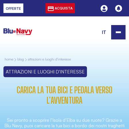
ACQUISTA
OFFERTE
IT
home
blog
attrazioni e luoghi d'interesse
ATTRAZIONI E LUOGHI D'INTERESSE
CARICA LA TUA BICI E PEDALA VERSO
L’AVVENTURA
Sei pronto a scoprire l’Isola d’Elba su due ruote? Grazie a
Blu Navy, puoi caricare la tua bici a bordo dei nostri traghetti