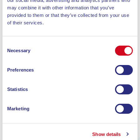
our social media, advertising and analytics partners who
may combine it with other information that you’ve
provided to them or that they’ve collected from your use
Nome
*
of their services.
Email
*
Consent
Necessary
Selection
Preferences
Acconsento al trattamento dei miei dati personali nel
rispetto del Reg 2016/679 UE e dichiaro di aver letto
l
'informativa sul trattamento dei dati personali
*
Statistics
Marketing
ALTRE NEWS
Show details