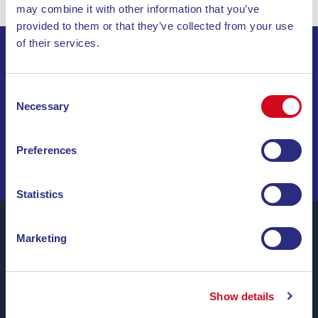
may combine it with other information that you’ve
provided to them or that they’ve collected from your use
of their services.
ISCRIVITI ALLA NEWSLETTER
Consent
Necessary
Selection
INVIA
NAVIGA TRA OFFERTE SPECIALI, DESTINAZIONI DA
Preferences
SOGNO E CONSIGLI DI VIAGGIO!
Statistics
Marketing
Blu Navy, Traghetti per l’Isola d’Elba.
Fino a
24 corse giornaliere
tutto l’anno con
tariffe
Show details
convenienti, orari comodi e navi puntuali
, tra i porti di