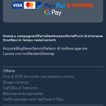
Home
La compagnia
Offerte
Destinazioni
Hotel
Punti di interesse
Orari
Navi in tempo reale
Contatti
Azzurra
Blog
News
Servizi
Parlano di noi
Area agenzie
Lavora con noi
Reclami
Sitemap
Offerte
Fino al 20% di sconto con andata e ritorno
Gruppi vacanza
Dall’Elba al Tramonto
Abbonamento pendolari
Tariffa speciale nativi dell’Isola d’Elba