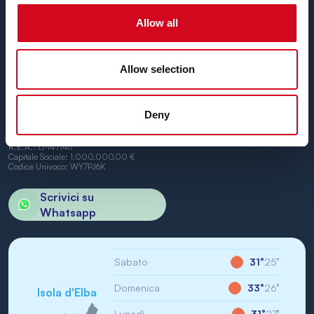
Piombino e Portoferraio.
Non vediamo l’ora di vederti a bordo.
Allow all
Allow selection
Deny
BN di Navigazione SPA
Sede Legale: Portoferraio (LI) Calata Italia 22
P.IVA/CF: IT01968710994
R.E.A.: LI-147146
Capitale Sociale: 1.000.000,00 €
Codice Univoco: WY7PJ6K
Scrivici su
Whatsapp
Sabato
31°
25°
Domenica
33°
26°
Isola d'Elba
Lunedì
31°
27°