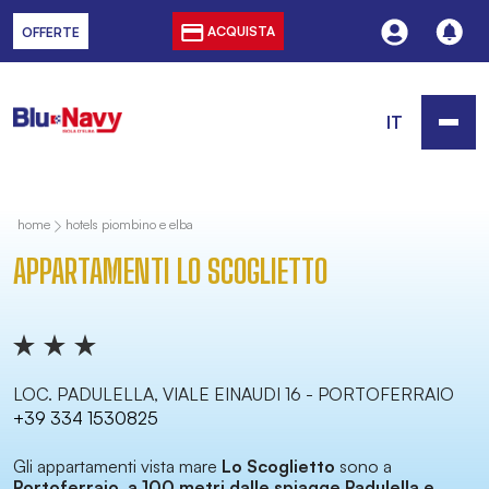
ACQUISTA
OFFERTE
IT
home
hotels piombino e elba
APPARTAMENTI LO SCOGLIETTO
LOC. PADULELLA, VIALE EINAUDI 16 - PORTOFERRAIO
+39 334 1530825
Gli appartamenti vista mare
Lo Scoglietto
sono a
Portoferraio
,
a 100 metri dalle spiagge Padulella e