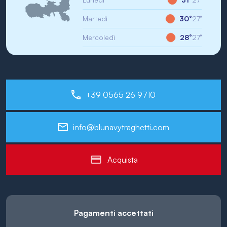
Martedì
30°
27°
Mercoledì
28°
27°
+39 0565 26 9710
info@blunavytraghetti.com
Acquista
Pagamenti accettati