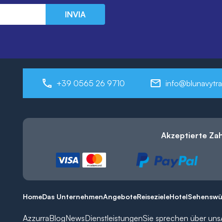
INVIA
+39 0565 26 9710
info@blunavytra
Akzeptierte Za
Home
Das Unternehmen
Angebote
Reiseziele
Hotel
Sehenswü
Azzurra
Blog
News
Dienstleistungen
Sie sprechen über uns