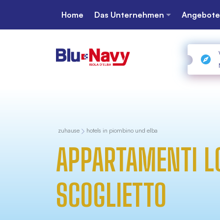
Home
Das Unternehmen
Angebote
zuhause
hotels in piombino und elba
APPARTAMENTI L
SCOGLIETTO