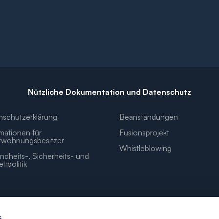
Nützliche Dokumentation und Datenschutz
nschutzerklärung
Beanstandungen
mationen für
Fusionsprojekt
twohnungsbesitzer
Whistleblowing
dheits-, Sicherheits- und
tpolitik
s