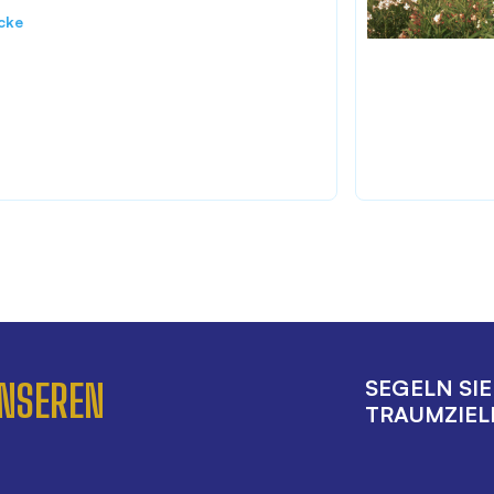
cke
SEGELN SI
UNSEREN
TRAUMZIELE