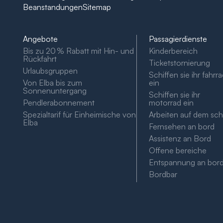
Beanstandungen
Sitemap
Angebote
Passagierdienste
Bis zu 20 % Rabatt mit Hin- und
Kinderbereich
Rückfahrt
Ticketstornierung
Urlaubsgruppen
Schiffen sie ihr fahrr
Von Elba bis zum
ein
Sonnenuntergang
Schiffen sie ihr
Pendlerabonnement
motorrad ein
Spezialtarif für Einheimische von
Arbeiten auf dem schi
Elba
Fernsehen an bord
Assistenz an Bord
Offene bereiche
Entspannung an bor
Bordbar