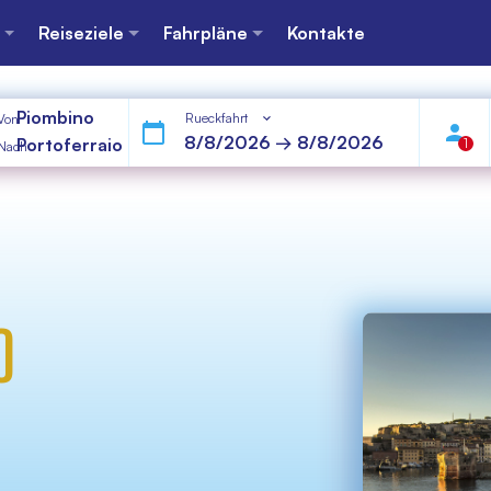
Reiseziele
Fahrpläne
Kontakte
Piombino
Rueckfahrt
Von
Portoferraio
1
Nach
O