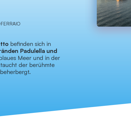
TOFERRAIO
etto
befinden sich in
ränden Padulella und
 blaues Meer und in der
, taucht der berühmte
 beherbergt.