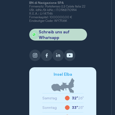
BN di Navigazione SPA
Firmensitz: Portoferraio (LI) Calata Italia 22
USt.-IdNr./St-IdNr.: IT01968710994
R.E.A.: LI-147146
Firmenkapital: 1000000,00 €
Eindeutiger Code: WY7PJ6K
Schreib uns auf
Whatsapp
Insel Elba
Samstag
32°
26°
Sonntag
33°
25°