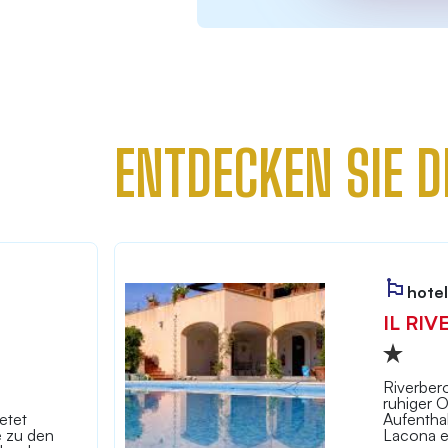
ENTDECKEN SIE D
hotel
IL RIV
Riverbero
ruhiger O
etet
Aufentha
e zu den
Lacona e