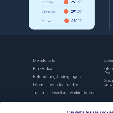
Montag
29°
28°
Dienstag
29°
28°
Mittwoch
28°
27°
Dienstcharta
Date
Ethikkodex
Infor
Zwei
Beförderungsbedingungen
Gesun
Informationen für Pendler
Umwel
Tracking-Einstellungen aktualisieren
This website uses cookie