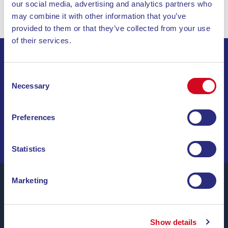
our social media, advertising and analytics partners who
may combine it with other information that you’ve
provided to them or that they’ve collected from your use
of their services.
ISCRIVITI ALLA NEWSLETTER
Consent
Necessary
Selection
INVIA
Preferences
NAVIGA TRA OFFERTE SPECIALI, DESTINAZIONI DA
SOGNO E CONSIGLI DI VIAGGIO!
Statistics
Marketing
Blu Navy, Traghetti per l’Isola d’Elba.
Show details