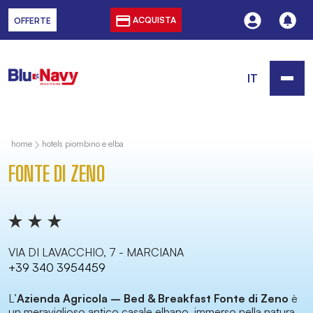
ACQUISTA
OFFERTE
IT
home
hotels piombino e elba
FONTE DI ZENO
VIA DI LAVACCHIO, 7 - MARCIANA
+39 340 3954459
L’
Azienda Agricola – Bed & Breakfast Fonte di Zeno
è
un meraviglioso antico casale elbano, immerso nella natura