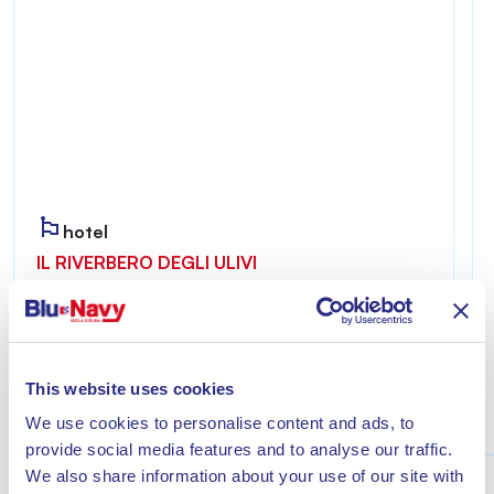
hotel
IL RIVERBERO DEGLI ULIVI
Riverbero degli Ulivi è accogliente e riservato,
ideale per chi desidera vivere un soggiorno
all’insegna del relax a pochi minuti dal mare di
Lacona.
This website uses cookies
Scopri
We use cookies to personalise content and ads, to
provide social media features and to analyse our traffic.
We also share information about your use of our site with