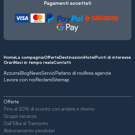
Pagamenti accettati
Home
La compagnia
Offerte
Destinazioni
Hotel
Punti di interesse
Orari
Navi in tempo reale
Contatti
Azzurra
Blog
News
Servizi
Parlano di noi
Area agenzie
Lavora con noi
Reclami
Sitemap
Offerte
Fino al 20% di sconto con andata e ritorno
Gruppi vacanza
Dall’Elba al Tramonto
Abbonamento pendolari