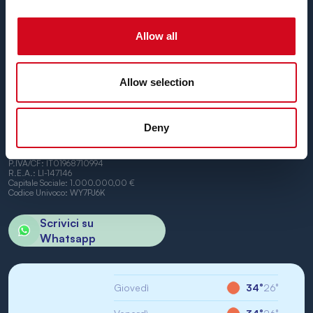
Fino a
24 corse giornaliere
tutto l’anno con
tariffe
convenienti, orari comodi e navi puntuali
, tra i porti di
Piombino e Portoferraio.
Allow all
Non vediamo l’ora di vederti a bordo.
Allow selection
Deny
BN di Navigazione SPA
Sede Legale: Portoferraio (LI) Calata Italia 22
P.IVA/CF: IT01968710994
R.E.A.: LI-147146
Capitale Sociale: 1.000.000,00 €
Codice Univoco: WY7PJ6K
Scrivici su
Whatsapp
Giovedì
34°
26°