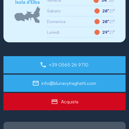
Venerdì
34°
26°
Isola d'Elba
Sabato
28°
27°
Domenica
28°
27°
Lunedì
29°
27°
+39 0565 26 9710
info@blunavytraghetti.com
Acquista