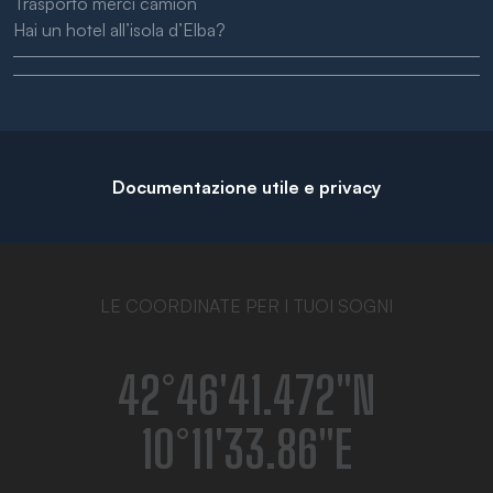
Trasporto merci camion
Hai un hotel all’isola d’Elba?
Documentazione utile e privacy
LE COORDINATE PER I TUOI SOGNI
42°46′41.472″N
10°11′33.86″E