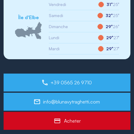
Vendredi
31°
25°
Samedi
32°
25°
Île d'Elbe
Dimanche
29°
26°
Lundi
29°
27°
Mardi
29°
27°
+39 0565 26 9710
info@blunavytraghetti.com
Acheter