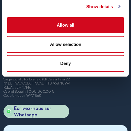
Blu Navy, Ferrys pour l’île d’Elbe.
Show details
Jusqu’à
24 liaisons par jour, toute l’année
, à
des tarifs
concurrentiels, avec des horaires pratiques et des
navires ponctuels
, entre les ports de Piombino et
Allow all
Portoferraio.
Nous avons hâte de vous accueillir à bord.
Allow selection
Deny
BN di Navigazione SPA
Siège social : Portoferraio (LI) Calata Italia 22
N° DE TVA / CODE FISCAL : IT01968710994
R.E.A. : LI-147146
Capital Social : 1 000 000,00 €
Code Unique : WY7PJ6K
Écrivez-nous sur
Whatsapp