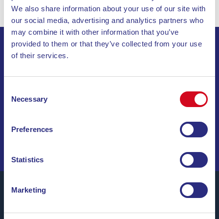
We also share information about your use of our site with
our social media, advertising and analytics partners who
may combine it with other information that you’ve
provided to them or that they’ve collected from your use
ABONNEZ-VOUS À NOTRE LETTRE
of their services.
D’INFORMATION
Consent
Necessary
INVIA
Selection
NAVIGUEZ PARMI DES OFFRES SPÉCIALES, DES
Preferences
DESTINATIONS DE RÊVE ET DES CONSEILS DE VOYAGE
!
Statistics
Marketing