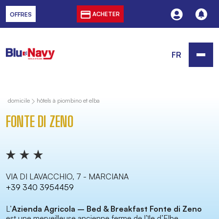
ACHETER
OFFRES
FR
domicile
hôtels à piombino et elba
FONTE DI ZENO
VIA DI LAVACCHIO, 7 - MARCIANA
+39 340 3954459
L’
Azienda Agricola – Bed & Breakfast Fonte di Zeno
est une merveilleuse ancienne ferme de l’île d’Elbe,