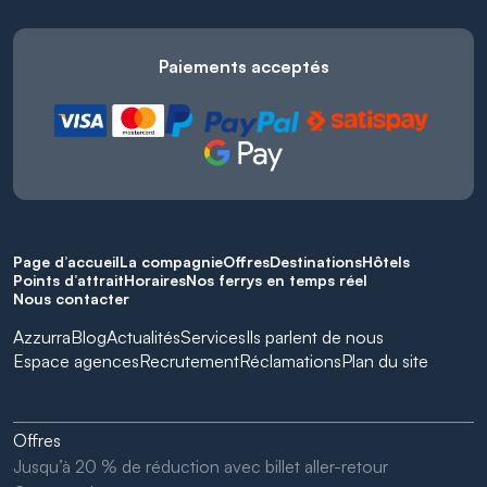
Paiements acceptés
Page d’accueil
La compagnie
Offres
Destinations
Hôtels
Points d’attrait
Horaires
Nos ferrys en temps réel
Nous contacter
Azzurra
Blog
Actualités
Services
Ils parlent de nous
Espace agences
Recrutement
Réclamations
Plan du site
Offres
Jusqu’à 20 % de réduction avec billet aller-retour