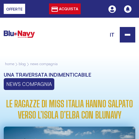
ACQUISTA
OFFERTE
IT
home
blog
news compagnia
UNA TRAVERSATA INDIMENTICABILE
NEWS COMPAGNIA
LE RAGAZZE DI MISS ITALIA HANNO SALPATO
VERSO L’ISOLA D’ELBA CON BLUNAVY