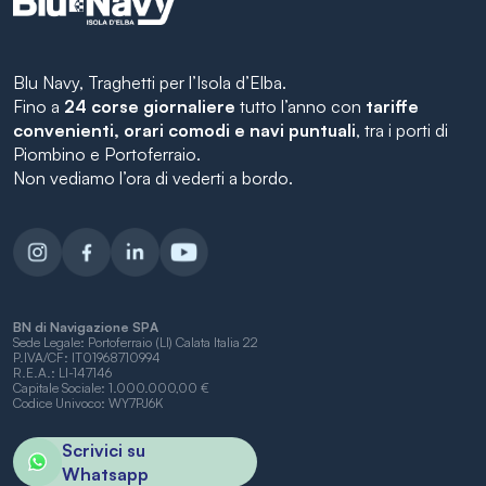
Blu Navy, Traghetti per l’Isola d’Elba.
Fino a
24 corse giornaliere
tutto l’anno con
tariffe
convenienti, orari comodi e navi puntuali
, tra i porti di
Piombino e Portoferraio.
Non vediamo l’ora di vederti a bordo.
BN di Navigazione SPA
Sede Legale: Portoferraio (LI) Calata Italia 22
P.IVA/CF: IT01968710994
R.E.A.: LI-147146
Capitale Sociale: 1.000.000,00 €
Codice Univoco: WY7PJ6K
Scrivici su
Whatsapp