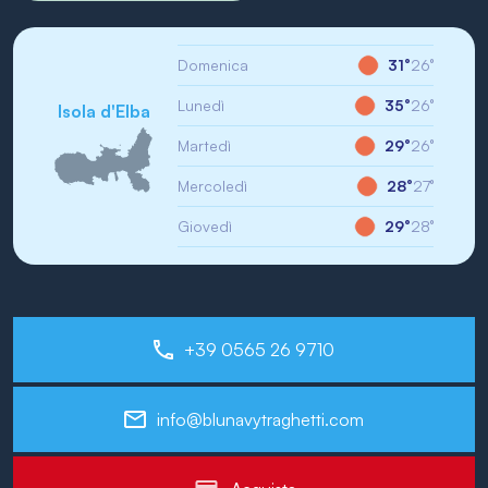
Domenica
31°
26°
Lunedì
35°
26°
Isola d'Elba
Martedì
29°
26°
Mercoledì
28°
27°
Giovedì
29°
28°
+39 0565 26 9710
info@blunavytraghetti.com