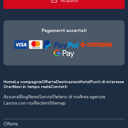
Acquista
Pagamenti accettati
Home
La compagnia
Offerte
Destinazioni
Hotel
Punti di interesse
Orari
Navi in tempo reale
Contatti
Azzurra
Blog
News
Servizi
Parlano di noi
Area agenzie
Lavora con noi
Reclami
Sitemap
Offerte