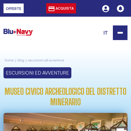
ACQUISTA
OFFERTE
IT
home
blog
escursioni ed avventure
ESCURSIONI ED AVVENTURE
MUSEO CIVICO ARCHEOLOGICO DEL DISTRETTO
MINERARIO