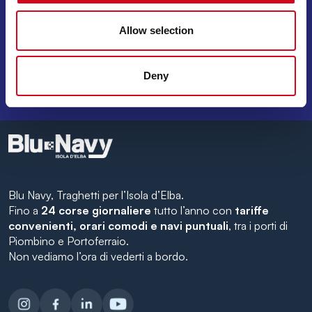
Allow selection
INVIA
NAVIGA TRA OFFERTE SPECIALI, DESTINAZIONI DA
Deny
SOGNO E CONSIGLI DI VIAGGIO!
Blu Navy, Traghetti per l’Isola d’Elba.
Fino a
24 corse giornaliere
tutto l’anno con
tariffe
convenienti, orari comodi e navi puntuali
, tra i porti di
Piombino e Portoferraio.
Non vediamo l’ora di vederti a bordo.