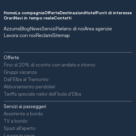
Home
La compagnia
Offerte
Destinazioni
Hotel
Punti di interesse
Orari
Navi in tempo reale
Contatti
Azzurra
Blog
News
Servizi
Parlano di noi
Area agenzie
Lavora con noi
Reclami
Sitemap
Offerte
Fino al 20% di sconto con andata e ritorno
Gruppi vacanza
Dall’Elba al Tramonto
Abbonamento pendolari
Tariffa speciale nativi dell’Isola d’Elba
Servizi ai passeggeri
Assistente a bordo
TV a bordo
Spazi all’aperto
Lavora in nave