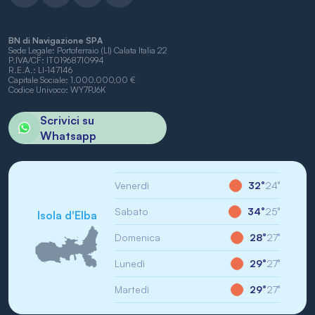
BN di Navigazione SPA
Sede Legale: Portoferraio (LI) Calata Italia 22
P.IVA/CF: IT01968710994
R.E.A.: LI-147146
Capitale Sociale: 1.000.000,00 €
Codice Univoco: WY7PJ6K
Scrivici su
Whatsapp
Venerdì
32°
24°
Sabato
34°
25°
Isola d'Elba
Domenica
28°
27°
Lunedì
29°
27°
Martedì
29°
27°