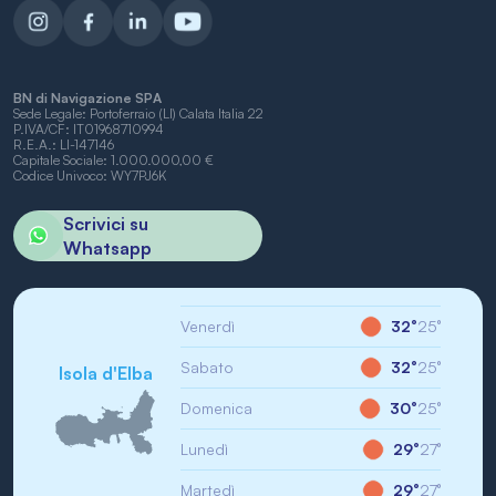
BN di Navigazione SPA
Sede Legale: Portoferraio (LI) Calata Italia 22
P.IVA/CF: IT01968710994
R.E.A.: LI-147146
Capitale Sociale: 1.000.000,00 €
Codice Univoco: WY7PJ6K
Scrivici su
Whatsapp
Venerdì
32°
25°
Sabato
32°
25°
Isola d'Elba
Domenica
30°
25°
Lunedì
29°
27°
Martedì
29°
27°