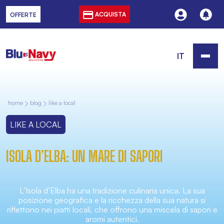
ACQUISTA
OFFERTE
IT
home
blog
like a local
LIKE A LOCAL
ISOLA D’ELBA: UN MARE DI SAPORI
L’Isola d’Elba ha una tradizione culinaria unica. La sua
posizione geografica e la ricchezza della sua natura si
riflettono nei piatti locali, che offrono una miscela di sapori e
aromi autentici.