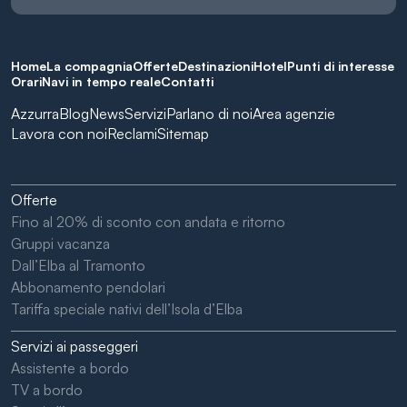
Home
La compagnia
Offerte
Destinazioni
Hotel
Punti di interesse
Orari
Navi in tempo reale
Contatti
Azzurra
Blog
News
Servizi
Parlano di noi
Area agenzie
Lavora con noi
Reclami
Sitemap
Offerte
Fino al 20% di sconto con andata e ritorno
Gruppi vacanza
Dall’Elba al Tramonto
Abbonamento pendolari
Tariffa speciale nativi dell’Isola d’Elba
Servizi ai passeggeri
Assistente a bordo
TV a bordo