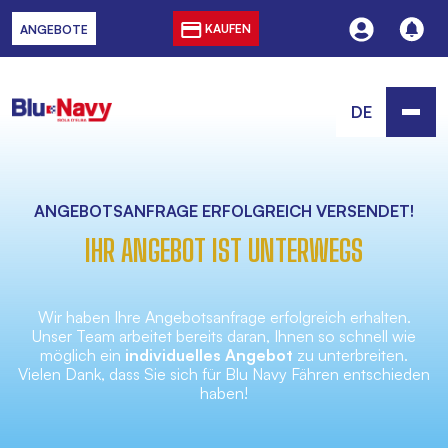
KAUFEN
ANGEBOTE
DE
ANGEBOTSANFRAGE ERFOLGREICH VERSENDET!
IHR ANGEBOT IST UNTERWEGS
Wir haben Ihre Angebotsanfrage erfolgreich erhalten.
Unser Team arbeitet bereits daran, Ihnen so schnell wie
möglich ein
individuelles Angebot
zu unterbreiten.
Vielen Dank, dass Sie sich für Blu Navy Fähren entschieden
haben!