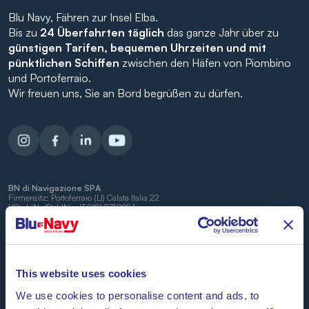
Blu Navy, Fähren zur Insel Elba.
Bis zu
24 Überfahrten täglich
das ganze Jahr über zu
günstigen Tarifen, bequemen Uhrzeiten und mit
pünktlichen Schiffen
zwischen den Häfen von Piombino
und Portoferraio.
Wir freuen uns, Sie an Bord begrüßen zu dürfen.
BN di Navigazione SPA
Firmensitz: Portoferraio (LI) Calata Italia 22
USt.-IdNr./St-IdNr.: IT01968710994
R.E.A.: LI-147146
Firmenkapital: 1000000,00 €
Eindeutiger Code: WY7PJ6K
Schreib uns auf
This website uses cookies
Whatsapp
We use cookies to personalise content and ads, to