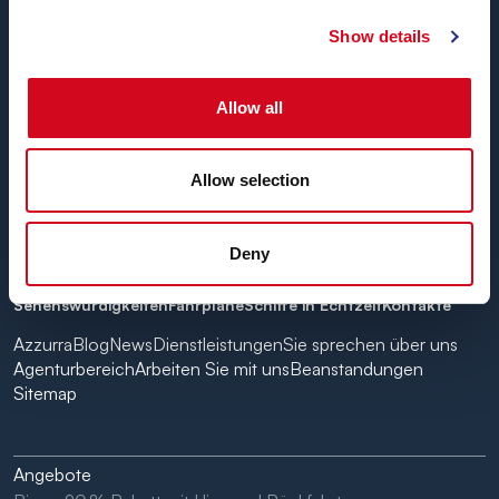
Show details
Akzeptierte Zahlungen
Allow all
Allow selection
Deny
Home
Das Unternehmen
Angebote
Reiseziele
Hotel
Sehenswürdigkeiten
Fahrpläne
Schiffe in Echtzeit
Kontakte
Azzurra
Blog
News
Dienstleistungen
Sie sprechen über uns
Agenturbereich
Arbeiten Sie mit uns
Beanstandungen
Sitemap
Angebote