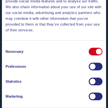
provide social media features and to analyse our traffic.
We also share information about your use of our site with
Sonntag
32°
26°
our social media, advertising and analytics partners who
Montag
35°
25°
Insel Elba
may combine it with other information that you’ve
provided to them or that they’ve collected from your use
Dienstag
29°
27°
of their services.
Mittwoch
28°
27°
Donnerstag
29°
28°
Consent
Necessary
Selection
Preferences
+39 0565 26 9710
Statistics
info@blunavytraghetti.com
Marketing
Kaufen