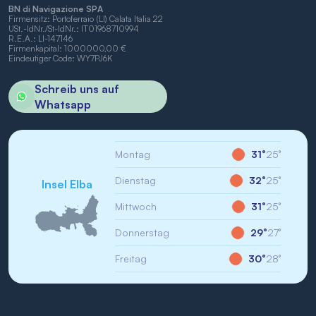
BN di Navigazione SPA
Firmensitz: Portoferraio (LI) Calata Italia 22
USt.-IdNr./St-IdNr.: IT01968710994
R.E.A.: LI-147146
Firmenkapital: 1000000,00 €
Eindeutiger Code: WY7PJ6K
Schreib uns auf
Whatsapp
Montag
31°
25°
Dienstag
32°
25°
Insel Elba
Mittwoch
31°
25°
Donnerstag
29°
27°
Freitag
30°
28°