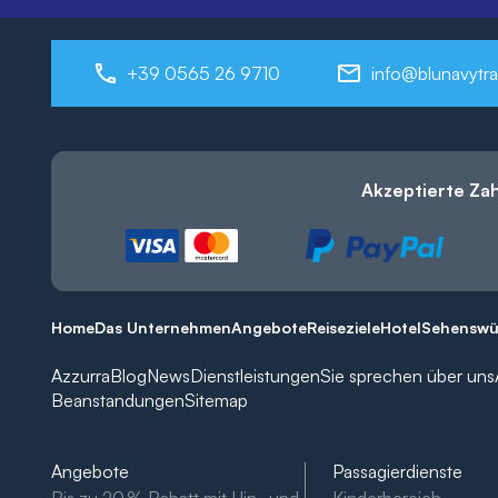
+39 0565 26 9710
info@blunavytra
Akzeptierte Za
Home
Das Unternehmen
Angebote
Reiseziele
Hotel
Sehenswü
Azzurra
Blog
News
Dienstleistungen
Sie sprechen über uns
Beanstandungen
Sitemap
Angebote
Passagierdienste