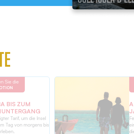
TE
n Sie die
OTION
A BIS ZUM
A
NUNTERGANG
J
gter Tarif, um die Insel
Fe
em Tag von morgens bis
ei
rleben.
di