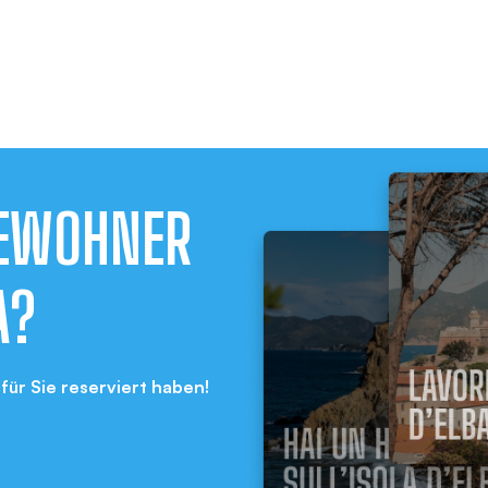
BEWOHNER
A?
für Sie reserviert haben!