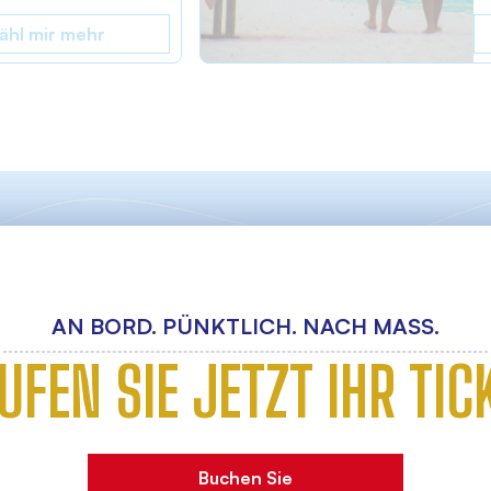
ähl mir mehr
AN BORD. PÜNKTLICH. NACH MASS.
UFEN SIE JETZT IHR TIC
Buchen Sie