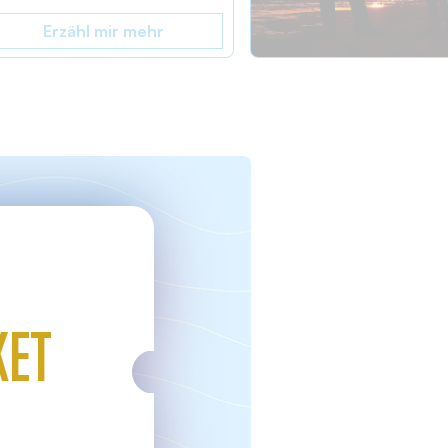
Erzähl mir mehr
KET