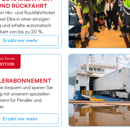
 UND RÜCKFAHRT
in Hin- und Rückfahrtticket
nsel Elba in einer einzigen
 und erhalte automatisch
batt von bis zu 20 %.
Erzähl mir mehr
en Sie die
MOTION
LERABONNEMENT
ie bequem und sparen Sie
g mit unserem speziellen
ent für Pendler und
r.
Erzähl mir mehr