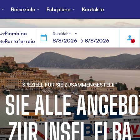
Reiseziele
Fahrpläne
Kontakte
Piombino
Rueckfahrt
Von
Portoferraio
1
Nach
SPEZIELL FÜR SIE ZUSAMMENGESTELLT
 SIE ALLE ANGEBO
ZUR INSEL ELBA