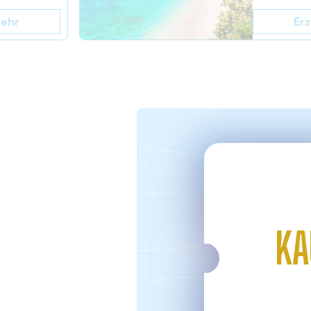
mehr
Erz
KA