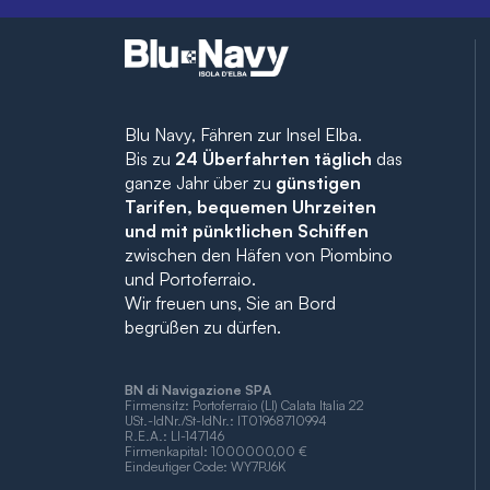
Blu Navy, Fähren zur Insel Elba.
Bis zu
24 Überfahrten täglich
das
ganze Jahr über zu
günstigen
Tarifen, bequemen Uhrzeiten
und mit pünktlichen Schiffen
zwischen den Häfen von Piombino
und Portoferraio.
Wir freuen uns, Sie an Bord
begrüßen zu dürfen.
BN di Navigazione SPA
Firmensitz: Portoferraio (LI) Calata Italia 22
USt.-IdNr./St-IdNr.: IT01968710994
R.E.A.: LI-147146
Firmenkapital: 1000000,00 €
Eindeutiger Code: WY7PJ6K