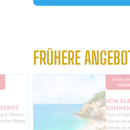
FRÜHERE ANGEBO
Entdecke
PROM
VON ELB
GEBOT
SONNE
ag in diesem
Stark ermäßi
liche Weise!
Elba an ein
abends zu e