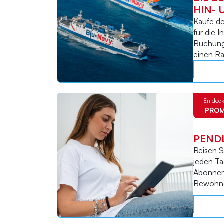
HIN-
Kaufe de
für die I
Buchung
einen Ra
Entdeck
PRO
PEND
Reisen S
jeden Ta
Abonnem
Bewohne