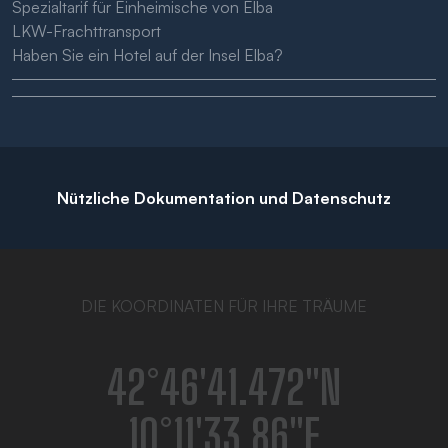
Spezialtarif für Einheimische von Elba
LKW-Frachttransport
Haben Sie ein Hotel auf der Insel Elba?
Nützliche Dokumentation und Datenschutz
DIE KOORDINATEN FÜR IHRE TRÄUME
42°46′41.472″N
10°11′33.86″E