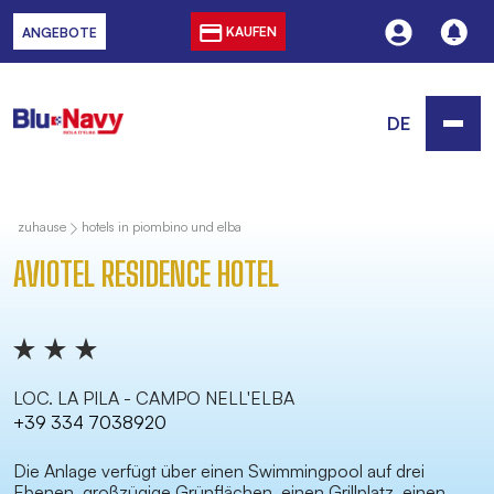
KAUFEN
ANGEBOTE
DE
zuhause
hotels in piombino und elba
AVIOTEL RESIDENCE HOTEL
LOC. LA PILA - CAMPO NELL'ELBA
+39 334 7038920
Die Anlage verfügt über einen Swimmingpool auf drei
Ebenen, großzügige Grünflächen, einen Grillplatz, einen