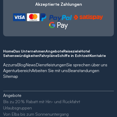
Akzeptierte Zahlungen
Home
Das Unternehmen
Angebote
Reiseziele
Hotel
Sehenswürdigkeiten
Fahrpläne
Schiffe in Echtzeit
Kontakte
Azzurra
Blog
News
Dienstleistungen
Sie sprechen über uns
Agenturbereich
Arbeiten Sie mit uns
Beanstandungen
Sitemap
Angebote
Bis zu 20 % Rabatt mit Hin- und Rückfahrt
Urlaubsgruppen
Von Elba bis zum Sonnenuntergang