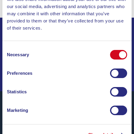
our social media, advertising and analytics partners who
may combine it with other information that you’ve
provided to them or that they’ve collected from your use
of their services.
ABONNIEREN SIE UNSEREN NEWSLETTER
Consent
INVIA
Necessary
Selection
SEGELN SIE DURCH SONDERANGEBOTE, TRAUMZIELE
Preferences
UND REISETIPPS!
Statistics
Marketing
Blu Navy, Fähren zur Insel Elba.
Bis zu
24 Überfahrten täglich
das ganze Jahr über zu