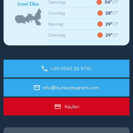
Samstag
34°
25°
Insel Elba
Sonntag
28°
27°
Montag
29°
27°
Dienstag
29°
27°
+39 0565 26 9710
info@blunavytraghetti.com
Kaufen