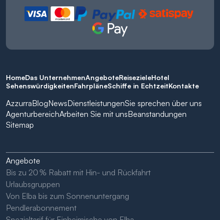
Home
Das Unternehmen
Angebote
Reiseziele
Hotel
Sehenswürdigkeiten
Fahrpläne
Schiffe in Echtzeit
Kontakte
Azzurra
Blog
News
Dienstleistungen
Sie sprechen über uns
Agenturbereich
Arbeiten Sie mit uns
Beanstandungen
Sitemap
Angebote
Bis zu 20 % Rabatt mit Hin- und Rückfahrt
Urlaubsgruppen
Von Elba bis zum Sonnenuntergang
Pendlerabonnement
Spezialtarif für Einheimische von Elba