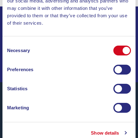
our social media, advertising and analytics partners who
may combine it with other information that you’ve
provided to them or that they’ve collected from your use
of their services.
ABONNIEREN SIE UNSEREN NEWSLETTER
INVIA
Consent
Necessary
Selection
SEGELN SIE DURCH SONDERANGEBOTE, TRAUMZIELE
UND REISETIPPS!
Preferences
Statistics
Marketing
Blu Navy, Fähren zur Insel Elba.
Bis zu
24 Überfahrten täglich
das ganze Jahr über zu
günstigen Tarifen, bequemen Uhrzeiten und mit
Show details
pünktlichen Schiffen
zwischen den Häfen von Piombino