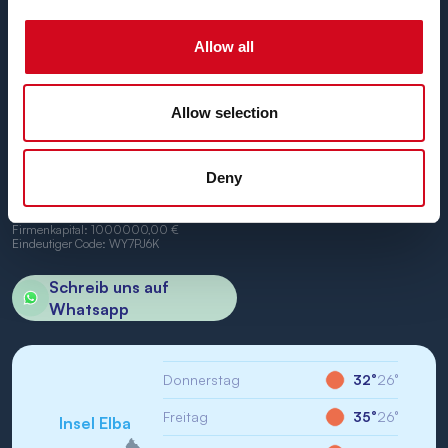
und Portoferraio.
Wir freuen uns, Sie an Bord begrüßen zu dürfen.
Allow all
Allow selection
BN di Navigazione SPA
Deny
Firmensitz: Portoferraio (LI) Calata Italia 22
USt.-IdNr./St-IdNr.: IT01968710994
R.E.A.: LI-147146
Firmenkapital: 1000000,00 €
Eindeutiger Code: WY7PJ6K
Schreib uns auf
Whatsapp
Donnerstag
32°
26°
Freitag
35°
26°
Insel Elba