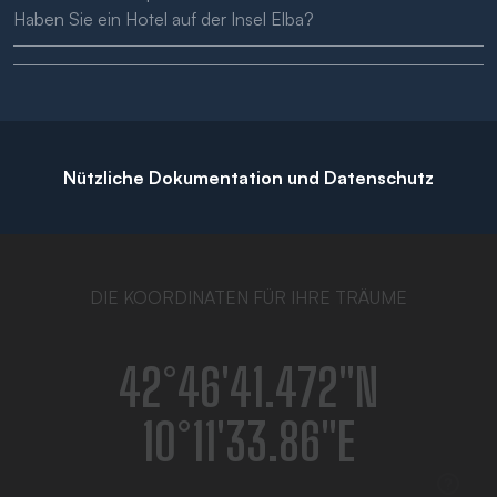
Haben Sie ein Hotel auf der Insel Elba?
Nützliche Dokumentation und Datenschutz
DIE KOORDINATEN FÜR IHRE TRÄUME
42°46′41.472″N
10°11′33.86″E