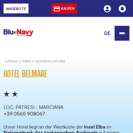
KAUFEN
ANGEBOTE
DE
zuhause
hotels in piombino und elba
HOTEL BELMARE
LOC. PATRESI - MARCIANA
+39 0565 908067
Unser Hotel liegt an der Westküste der
Insel Elba
im
Nationalpark des toskanischen Archipels
auf einem