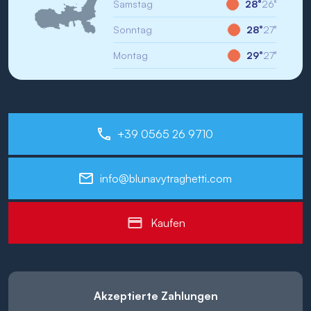
Samstag
28°
26°
Sonntag
28°
27°
Montag
29°
27°
+39 0565 26 9710
info@blunavytraghetti.com
Kaufen
Akzeptierte Zahlungen