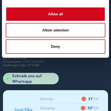
pünktlichen Schiffen
zwischen den Häfen von Piombino
und Portoferraio.
Wir freuen uns, Sie an Bord begrüßen zu dürfen.
Allow all
Allow selection
Deny
BN di Navigazione SPA
Firmensitz: Portoferraio (LI) Calata Italia 22
USt.-IdNr./St-IdNr.: IT01968710994
R.E.A.: LI-147146
Firmenkapital: 1000000,00 €
Eindeutiger Code: WY7PJ6K
Schreib uns auf
Whatsapp
Montag
31°
26°
Dienstag
32°
26°
Insel Elba