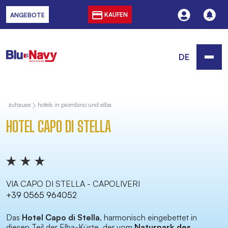
KAUFEN
ANGEBOTE
DE
zuhause
hotels in piombino und elba
HOTEL CAPO DI STELLA
VIA CAPO DI STELLA - CAPOLIVERI
+39 0565 964052
Das
Hotel Capo di Stella
, harmonisch eingebettet in
diesen Teil der Elba-Küste, der vom
Naturpark des