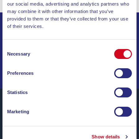
our social media, advertising and analytics partners who
may combine it with other information that you’ve
provided to them or that they’ve collected from your use
of their services.
ABONNIEREN SIE UNSEREN NEWSLETTER
Consent
INVIA
Necessary
Selection
SEGELN SIE DURCH SONDERANGEBOTE, TRAUMZIELE
UND REISETIPPS!
Preferences
Statistics
Marketing
Blu Navy, Fähren zur Insel Elba.
Bis zu
24 Überfahrten täglich
das ganze Jahr über zu
günstigen Tarifen, bequemen Uhrzeiten und mit
Show details