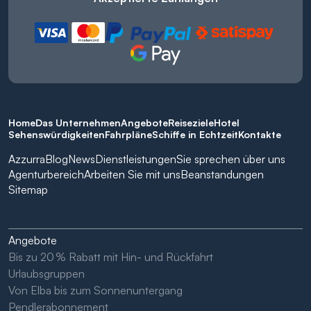
Home
Das Unternehmen
Angebote
Reiseziele
Hotel
Sehenswürdigkeiten
Fahrpläne
Schiffe in Echtzeit
Kontakte
Azzurra
Blog
News
Dienstleistungen
Sie sprechen über uns
Agenturbereich
Arbeiten Sie mit uns
Beanstandungen
Sitemap
Angebote
Bis zu 20 % Rabatt mit Hin- und Rückfahrt
Urlaubsgruppen
Von Elba bis zum Sonnenuntergang
Pendlerabonnement