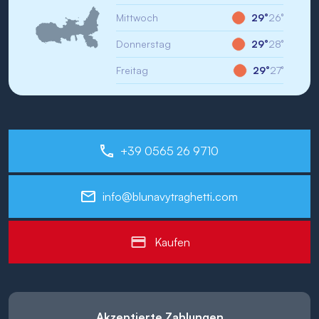
Mittwoch
29°
26°
Donnerstag
29°
28°
Freitag
29°
27°
+39 0565 26 9710
info@blunavytraghetti.com
Kaufen
Akzeptierte Zahlungen