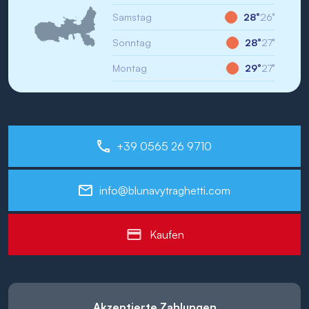
Samstag
28°
26°
Sonntag
28°
27°
Montag
29°
27°
+39 0565 26 9710
info@blunavytraghetti.com
Kaufen
Akzeptierte Zahlungen