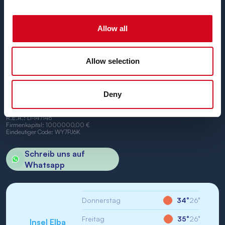
pünktlichen Schiffen
zwischen den Häfen von Piombino
und Portoferraio.
Wir freuen uns, Sie an Bord begrüßen zu dürfen.
Allow all
Allow selection
Deny
BN di Navigazione SPA
Firmensitz: Portoferraio (LI) Calata Italia 22
USt.-IdNr./St-IdNr.: IT01968710994
R.E.A.: LI-147146
Firmenkapital: 1000000,00 €
Eindeutiger Code: WY7PJ6K
Schreib uns auf
Whatsapp
Donnerstag
34°
26°
Freitag
35°
26°
Insel Elba