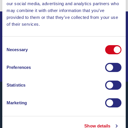
our social media, advertising and analytics partners who
may combine it with other information that you’ve
provided to them or that they’ve collected from your use
of their services.
ABONNIEREN SIE UNSEREN NEWSLETTER
Consent
INVIA
Necessary
Selection
SEGELN SIE DURCH SONDERANGEBOTE, TRAUMZIELE
UND REISETIPPS!
Preferences
Statistics
Marketing
Blu Navy, Fähren zur Insel Elba.
Bis zu
24 Überfahrten täglich
das ganze Jahr über zu
günstigen Tarifen, bequemen Uhrzeiten und mit
Show details