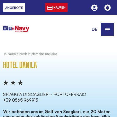
KAUFEN
ANGEBOTE
DE
zuhause
hotels in piombino und elba
HOTEL DANILA
SPIAGGIA DI SCAGLIERI - PORTOFERRAIO
+39 0565 969915
Wir befinden uns im Golf von Scaglieri
,
nur 20 Meter
von einem der schönsten Sandstrände der Insel Elba