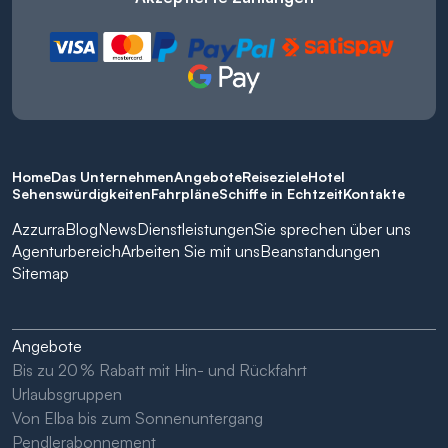
Home
Das Unternehmen
Angebote
Reiseziele
Hotel
Sehenswürdigkeiten
Fahrpläne
Schiffe in Echtzeit
Kontakte
Azzurra
Blog
News
Dienstleistungen
Sie sprechen über uns
Agenturbereich
Arbeiten Sie mit uns
Beanstandungen
Sitemap
Angebote
Bis zu 20 % Rabatt mit Hin- und Rückfahrt
Urlaubsgruppen
Von Elba bis zum Sonnenuntergang
Pendlerabonnement