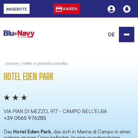
KAUFEN
ANGEBOTE
DE
zuhause
hotels in piombino und elba
HOTEL EDEN PARK
VIA PIAN DI MEZZO, 917 - CAMPO NELL'ELBA
+39 0565 976285
Das
Hotel Eden Park
, das sich in Marina di Campo in einer
wahren grünen Oase befindet, ist eine wunderschöne