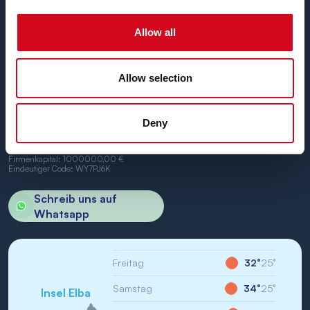
und Portoferraio.
Wir freuen uns, Sie an Bord begrüßen zu dürfen.
Allow all
Allow selection
BN di Navigazione SPA
Deny
Firmensitz: Portoferraio (LI) Calata Italia 22
USt.-IdNr./St-IdNr.: IT01968710994
R.E.A.: LI-147146
Firmenkapital: 1000000,00 €
Eindeutiger Code: WY7PJ6K
Schreib uns auf
Whatsapp
Freitag
32°
25°
Samstag
34°
25°
Insel Elba