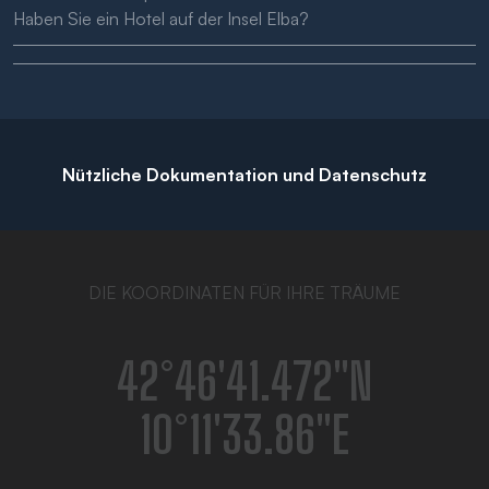
Haben Sie ein Hotel auf der Insel Elba?
Nützliche Dokumentation und Datenschutz
DIE KOORDINATEN FÜR IHRE TRÄUME
42°46′41.472″N
10°11′33.86″E