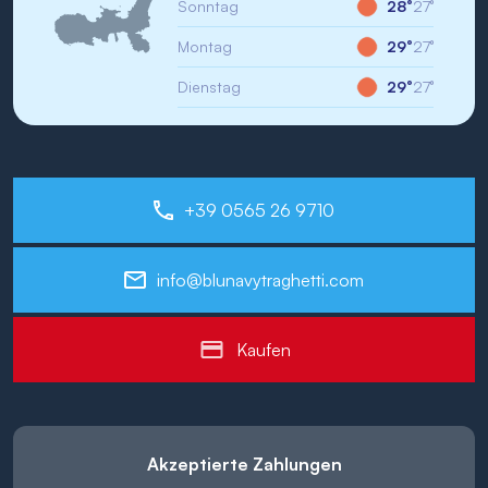
Sonntag
28°
27°
Montag
29°
27°
Dienstag
29°
27°
+39 0565 26 9710
info@blunavytraghetti.com
Kaufen
Akzeptierte Zahlungen