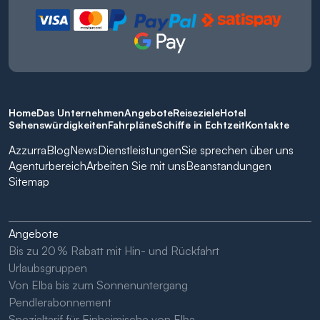
Home
Das Unternehmen
Angebote
Reiseziele
Hotel
Sehenswürdigkeiten
Fahrpläne
Schiffe in Echtzeit
Kontakte
Azzurra
Blog
News
Dienstleistungen
Sie sprechen über uns
Agenturbereich
Arbeiten Sie mit uns
Beanstandungen
Sitemap
Angebote
Bis zu 20 % Rabatt mit Hin- und Rückfahrt
Urlaubsgruppen
Von Elba bis zum Sonnenuntergang
Pendlerabonnement
Spezialtarif für Einheimische von Elba