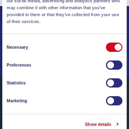
our social media, advertising and analytics partners who
may combine it with other information that you’ve
provided to them or that they’ve collected from your use
of their services.
ABONNIEREN SIE UNSEREN NEWSLETTER
INVIA
Consent
Necessary
Selection
SEGELN SIE DURCH SONDERANGEBOTE, TRAUMZIELE
UND REISETIPPS!
Preferences
Statistics
Marketing
Blu Navy, Fähren zur Insel Elba.
Bis zu
24 Überfahrten täglich
das ganze Jahr über zu
günstigen Tarifen, bequemen Uhrzeiten und mit
Show details
pünktlichen Schiffen
zwischen den Häfen von Piombino