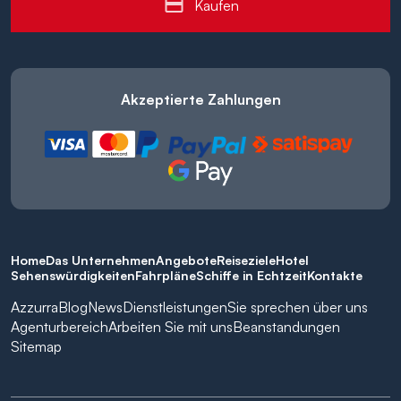
Kaufen
Akzeptierte Zahlungen
Home
Das Unternehmen
Angebote
Reiseziele
Hotel
Sehenswürdigkeiten
Fahrpläne
Schiffe in Echtzeit
Kontakte
Azzurra
Blog
News
Dienstleistungen
Sie sprechen über uns
Agenturbereich
Arbeiten Sie mit uns
Beanstandungen
Sitemap