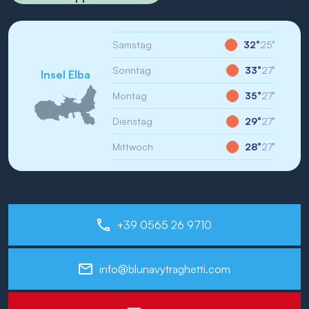
Samstag
32°
25°
Sonntag
33°
27°
Insel Elba
Montag
35°
27°
Dienstag
29°
27°
Mittwoch
28°
27°
+39 0565 26 9710
info@blunavytraghetti.com