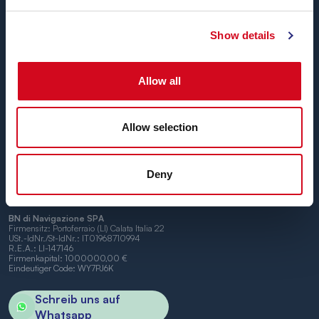
Show details
Blu Navy, Fähren zur Insel Elba.
Bis zu
24 Überfahrten täglich
das ganze Jahr über zu
günstigen Tarifen, bequemen Uhrzeiten und mit
Allow all
pünktlichen Schiffen
zwischen den Häfen von Piombino
und Portoferraio.
Wir freuen uns, Sie an Bord begrüßen zu dürfen.
Allow selection
Deny
BN di Navigazione SPA
Firmensitz: Portoferraio (LI) Calata Italia 22
USt.-IdNr./St-IdNr.: IT01968710994
R.E.A.: LI-147146
Firmenkapital: 1000000,00 €
Eindeutiger Code: WY7PJ6K
Schreib uns auf
Whatsapp