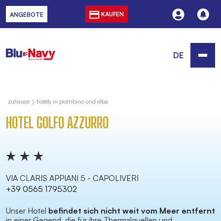
KAUFEN
ANGEBOTE
DE
zuhause
hotels in piombino und elba
HOTEL GOLFO AZZURRO
VIA CLARIS APPIANI 5 - CAPOLIVERI
+39 0565 1795302
Unser Hotel
befindet sich nicht weit vom Meer entfernt
in einer Gegend, die für ihre Thermalquellen und