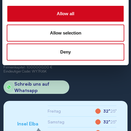
und Portoferraio.
Wir freuen uns, Sie an Bord begrüßen zu dürfen.
Allow all
Allow selection
BN di Navigazione SPA
Deny
Firmensitz: Portoferraio (LI) Calata Italia 22
USt.-IdNr./St-IdNr.: IT01968710994
R.E.A.: LI-147146
Firmenkapital: 1000000,00 €
Eindeutiger Code: WY7PJ6K
Schreib uns auf
Whatsapp
Freitag
32°
25°
Samstag
32°
25°
Insel Elba