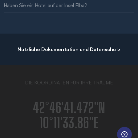
Haben Sie ein Hotel auf der Insel Elba?
Nützliche Dokumentation und Datenschutz
DIE KOORDINATEN FÜR IHRE TRÄUME
42°46′41.472″N
10°11′33.86″E