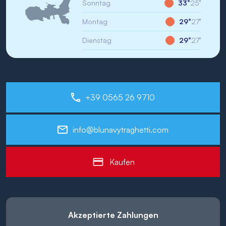
Sonntag
33°
25°
Montag
29°
27°
Dienstag
29°
27°
+39 0565 26 9710
info@blunavytraghetti.com
Kaufen
Akzeptierte Zahlungen