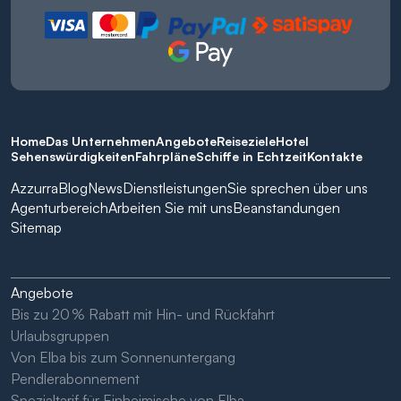
Home
Das Unternehmen
Angebote
Reiseziele
Hotel
Sehenswürdigkeiten
Fahrpläne
Schiffe in Echtzeit
Kontakte
Azzurra
Blog
News
Dienstleistungen
Sie sprechen über uns
Agenturbereich
Arbeiten Sie mit uns
Beanstandungen
Sitemap
Angebote
Bis zu 20 % Rabatt mit Hin- und Rückfahrt
Urlaubsgruppen
Von Elba bis zum Sonnenuntergang
Pendlerabonnement
Spezialtarif für Einheimische von Elba