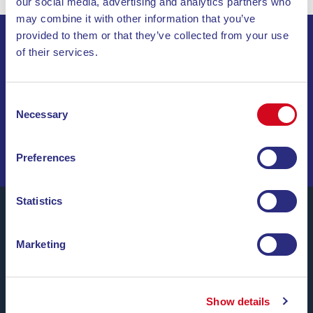
our social media, advertising and analytics partners who
may combine it with other information that you’ve
provided to them or that they’ve collected from your use
of their services.
ABONNIEREN SIE UNSEREN NEWSLETTER
INVIA
Consent
Necessary
Selection
SEGELN SIE DURCH SONDERANGEBOTE, TRAUMZIELE
UND REISETIPPS!
Preferences
Statistics
Marketing
Blu Navy, Fähren zur Insel Elba.
Bis zu
24 Überfahrten täglich
das ganze Jahr über zu
günstigen Tarifen, bequemen Uhrzeiten und mit
Show details
pünktlichen Schiffen
zwischen den Häfen von Piombino