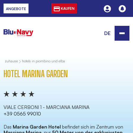
KAUFEN
ANGEBOTE
DE
zuhause
hotels in piombino und elba
HOTEL MARINA GARDEN
VIALE CERBONI 1 - MARCIANA MARINA
+39 0565 99010
Das
Marina Garden Hotel
befindet sich im Zentrum von
Marciana Marina
, nur
50 Meter von der exklusivsten