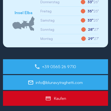
Donnerstag
33°
26°
Freitag
35°
25°
Insel Elba
Samstag
33°
25°
Sonntag
28°
27°
Montag
29°
27°
+39 0565 26 9710
info@blunavytraghetti.com
Kaufen