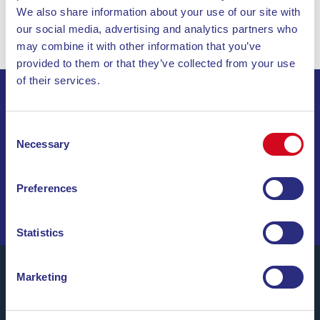
We also share information about your use of our site with
our social media, advertising and analytics partners who
may combine it with other information that you’ve
provided to them or that they’ve collected from your use
of their services.
ABONNIEREN SIE UNSEREN NEWSLETTER
Consent
Necessary
Selection
INVIA
Preferences
SEGELN SIE DURCH SONDERANGEBOTE, TRAUMZIELE
UND REISETIPPS!
Statistics
Marketing