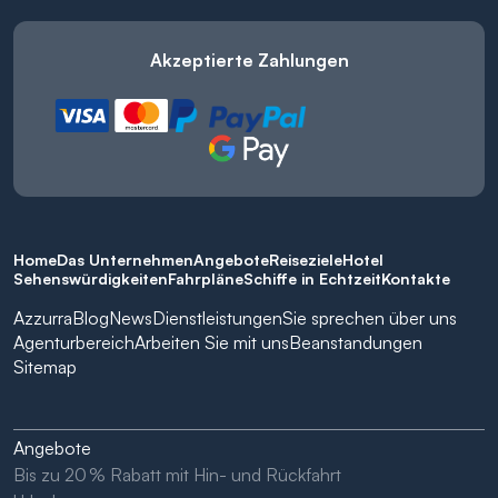
Akzeptierte Zahlungen
Home
Das Unternehmen
Angebote
Reiseziele
Hotel
Sehenswürdigkeiten
Fahrpläne
Schiffe in Echtzeit
Kontakte
Azzurra
Blog
News
Dienstleistungen
Sie sprechen über uns
Agenturbereich
Arbeiten Sie mit uns
Beanstandungen
Sitemap
Angebote
Bis zu 20 % Rabatt mit Hin- und Rückfahrt