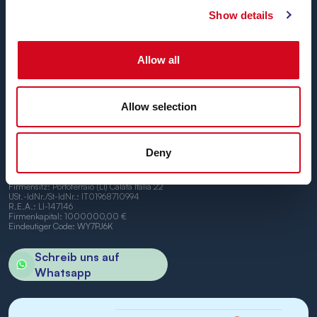
Blu Navy, Fähren zur Insel Elba.
Show details
Bis zu
24 Überfahrten täglich
das ganze Jahr über zu
günstigen Tarifen, bequemen Uhrzeiten und mit
pünktlichen Schiffen
zwischen den Häfen von Piombino
Allow all
und Portoferraio.
Wir freuen uns, Sie an Bord begrüßen zu dürfen.
Allow selection
Deny
BN di Navigazione SPA
Firmensitz: Portoferraio (LI) Calata Italia 22
USt.-IdNr./St-IdNr.: IT01968710994
R.E.A.: LI-147146
Firmenkapital: 1000000,00 €
Eindeutiger Code: WY7PJ6K
Schreib uns auf
Whatsapp