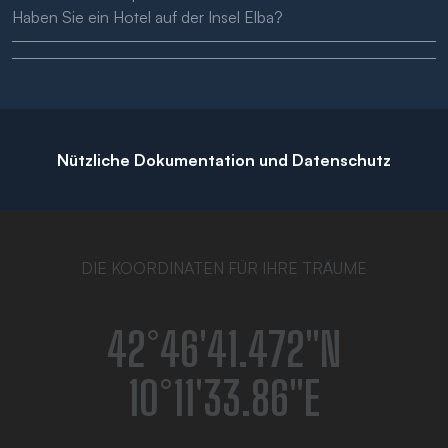
Haben Sie ein Hotel auf der Insel Elba?
Nützliche Dokumentation und Datenschutz
DIE KOORDINATEN FÜR IHRE TRÄUME
42°46′41.472″N
10°11′33.86″E