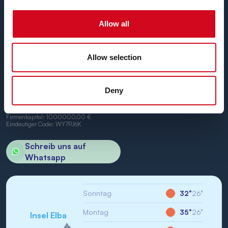
und Portoferraio.
Wir freuen uns, Sie an Bord begrüßen zu dürfen.
Allow all
Allow selection
BN di Navigazione SPA
Deny
Firmensitz: Portoferraio (LI) Calata Italia 22
USt.-IdNr./St-IdNr.: IT01968710994
R.E.A.: LI-147146
Firmenkapital: 1000000,00 €
Eindeutiger Code: WY7PJ6K
Schreib uns auf
Whatsapp
Sonntag
32°
26°
Montag
35°
26°
Insel Elba