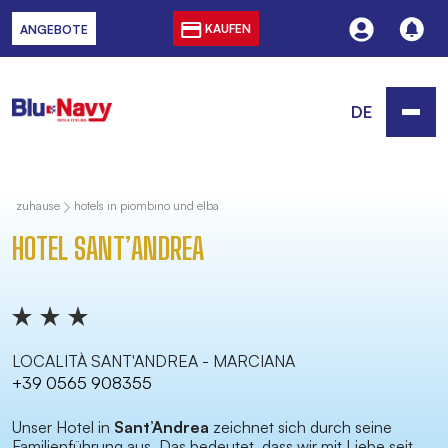
KAUFEN
ANGEBOTE
DE
zuhause
hotels in piombino und elba
HOTEL SANT’ANDREA
LOCALITÀ SANT'ANDREA - MARCIANA
+39 0565 908355
Unser Hotel in
Sant’Andrea
zeichnet sich durch seine
Familienführung aus. Das bedeutet, dass wir mit Liebe seit