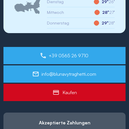
Dienstag
29°
26°
Mittwoch
28°
27°
Donnerstag
29°
28°
+39 0565 26 9710
info@blunavytraghetti.com
Kaufen
Akzeptierte Zahlungen