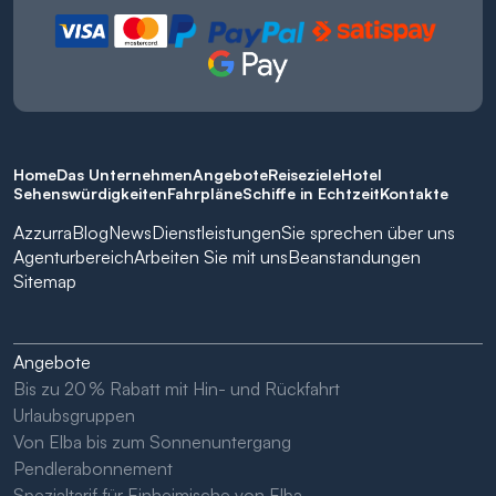
Home
Das Unternehmen
Angebote
Reiseziele
Hotel
Sehenswürdigkeiten
Fahrpläne
Schiffe in Echtzeit
Kontakte
Azzurra
Blog
News
Dienstleistungen
Sie sprechen über uns
Agenturbereich
Arbeiten Sie mit uns
Beanstandungen
Sitemap
Angebote
Bis zu 20 % Rabatt mit Hin- und Rückfahrt
Urlaubsgruppen
Von Elba bis zum Sonnenuntergang
Pendlerabonnement
Spezialtarif für Einheimische von Elba