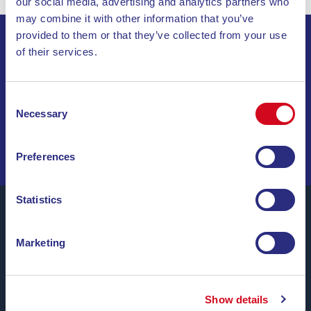
our social media, advertising and analytics partners who
may combine it with other information that you’ve
provided to them or that they’ve collected from your use
of their services.
ABONNIEREN SIE UNSEREN NEWSLETTER
INVIA
Consent
Necessary
Selection
SEGELN SIE DURCH SONDERANGEBOTE, TRAUMZIELE
UND REISETIPPS!
Preferences
Statistics
Marketing
Blu Navy, Fähren zur Insel Elba.
Bis zu
24 Überfahrten täglich
das ganze Jahr über zu
günstigen Tarifen, bequemen Uhrzeiten und mit
Show details
pünktlichen Schiffen
zwischen den Häfen von Piombino