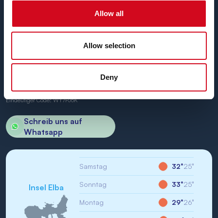
Allow all
Allow selection
BN di Navigazione SPA
Firmensitz: Portoferraio (LI) Calata Italia 22
Deny
USt.-IdNr./St-IdNr.: IT01968710994
R.E.A.: LI-147146
Firmenkapital: 1000000,00 €
Eindeutiger Code: WY7PJ6K
Schreib uns auf
Whatsapp
Samstag
32°
25°
Sonntag
33°
25°
Insel Elba
Montag
29°
26°