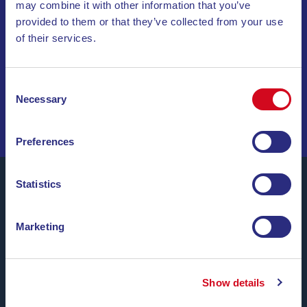
may combine it with other information that you’ve
provided to them or that they’ve collected from your use
ABONNIEREN SIE UNSEREN NEWSLETTER
of their services.
INVIA
Consent
Necessary
Selection
SEGELN SIE DURCH SONDERANGEBOTE, TRAUMZIELE
UND REISETIPPS!
Preferences
Statistics
Marketing
Blu Navy, Fähren zur Insel Elba.
Bis zu
24 Überfahrten täglich
das ganze Jahr über zu
günstigen Tarifen, bequemen Uhrzeiten und mit
pünktlichen Schiffen
zwischen den Häfen von Piombino
Show details
und Portoferraio.
Wir freuen uns, Sie an Bord begrüßen zu dürfen.