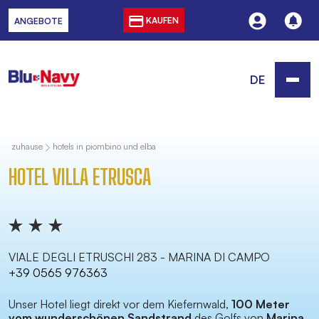
KAUFEN
ANGEBOTE
DE
zuhause
hotels in piombino und elba
HOTEL VILLA ETRUSCA
VIALE DEGLI ETRUSCHI 283 - MARINA DI CAMPO
+39 0565 976363
Unser Hotel liegt direkt vor dem Kiefernwald,
100 Meter
vom wunderschönen Sandstrand
des Golfs von
Marina