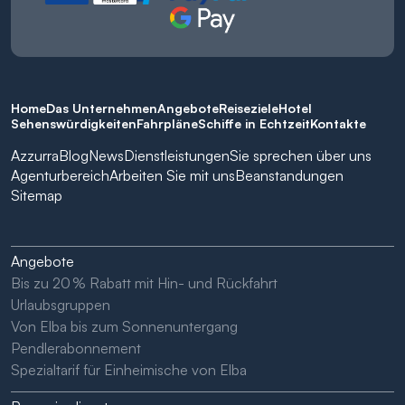
Home
Das Unternehmen
Angebote
Reiseziele
Hotel
Sehenswürdigkeiten
Fahrpläne
Schiffe in Echtzeit
Kontakte
Azzurra
Blog
News
Dienstleistungen
Sie sprechen über uns
Agenturbereich
Arbeiten Sie mit uns
Beanstandungen
Sitemap
Angebote
Bis zu 20 % Rabatt mit Hin- und Rückfahrt
Urlaubsgruppen
Von Elba bis zum Sonnenuntergang
Pendlerabonnement
Spezialtarif für Einheimische von Elba