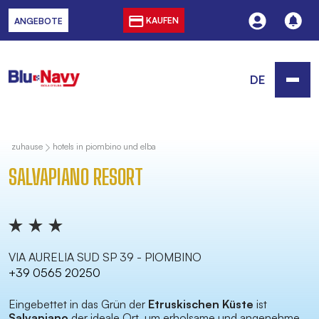
KAUFEN
ANGEBOTE
DE
zuhause
hotels in piombino und elba
SALVAPIANO RESORT
VIA AURELIA SUD SP 39 - PIOMBINO
+39 0565 20250
Eingebettet in das Grün der
Etruskischen Küste
ist
Salvapiano
der ideale Ort, um erholsame und angenehme