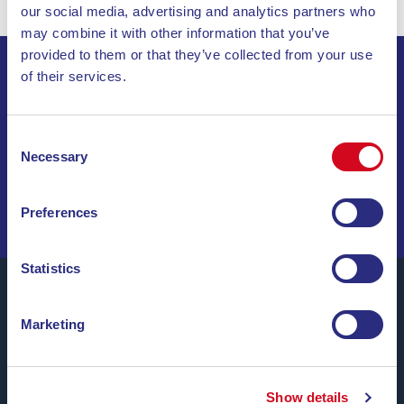
our social media, advertising and analytics partners who
may combine it with other information that you’ve
provided to them or that they’ve collected from your use
of their services.
ABONNIEREN SIE UNSEREN NEWSLETTER
Consent
INVIA
Necessary
Selection
SEGELN SIE DURCH SONDERANGEBOTE, TRAUMZIELE
UND REISETIPPS!
Preferences
Statistics
Marketing
Blu Navy, Fähren zur Insel Elba.
Bis zu
24 Überfahrten täglich
das ganze Jahr über zu
günstigen Tarifen, bequemen Uhrzeiten und mit
Show details