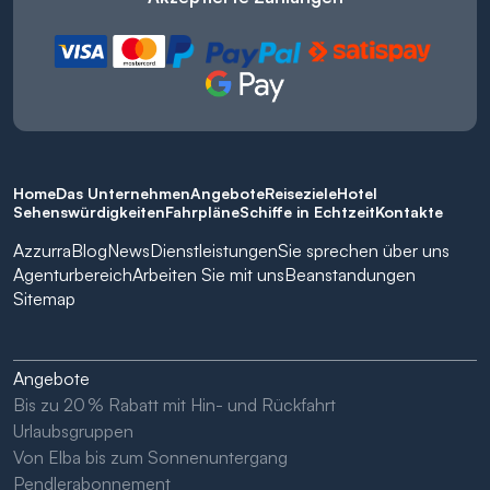
Home
Das Unternehmen
Angebote
Reiseziele
Hotel
Sehenswürdigkeiten
Fahrpläne
Schiffe in Echtzeit
Kontakte
Azzurra
Blog
News
Dienstleistungen
Sie sprechen über uns
Agenturbereich
Arbeiten Sie mit uns
Beanstandungen
Sitemap
Angebote
Bis zu 20 % Rabatt mit Hin- und Rückfahrt
Urlaubsgruppen
Von Elba bis zum Sonnenuntergang
Pendlerabonnement