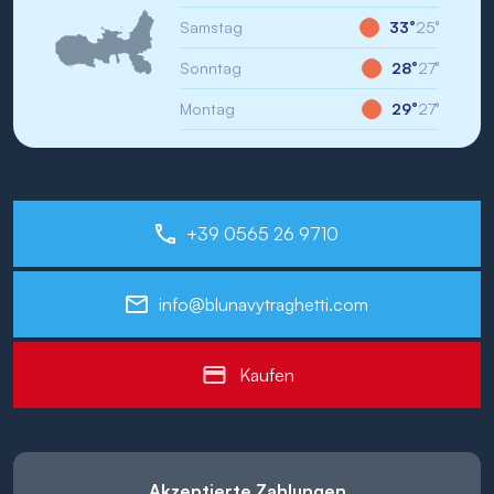
Samstag
33°
25°
Sonntag
28°
27°
Montag
29°
27°
+39 0565 26 9710
info@blunavytraghetti.com
Kaufen
Akzeptierte Zahlungen