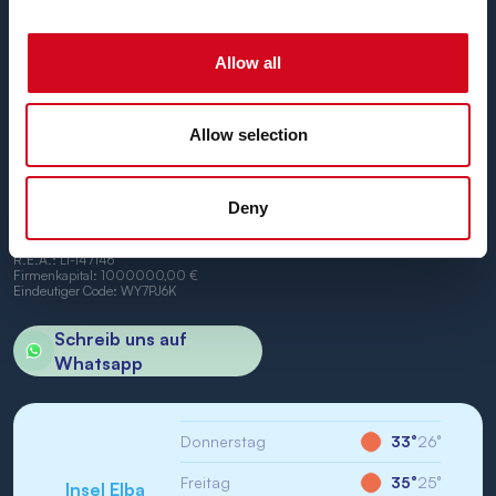
pünktlichen Schiffen
zwischen den Häfen von Piombino
und Portoferraio.
Wir freuen uns, Sie an Bord begrüßen zu dürfen.
Allow all
Allow selection
Deny
BN di Navigazione SPA
Firmensitz: Portoferraio (LI) Calata Italia 22
USt.-IdNr./St-IdNr.: IT01968710994
R.E.A.: LI-147146
Firmenkapital: 1000000,00 €
Eindeutiger Code: WY7PJ6K
Schreib uns auf
Whatsapp
Donnerstag
33°
26°
Freitag
35°
25°
Insel Elba