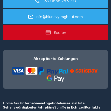
+39 0565 26 9710
info@blunavytraghetti.com
Kaufen
Akzeptierte Zahlungen
Home
Das Unternehmen
Angebote
Reiseziele
Hotel
Sehenswürdigkeiten
Fahrpläne
Schiffe in Echtzeit
Kontakte