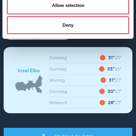
USt.-IdNr./St-IdNr.: IT01968710994
Allow selection
R.E.A.: LI-147146
Firmenkapital: 1000000,00 €
Eindeutiger Code: WY7PJ6K
Deny
Schreib uns auf
Whatsapp
Samstag
31°
25°
Sonntag
33°
26°
Insel Elba
Montag
31°
27°
Dienstag
30°
27°
Mittwoch
28°
27°