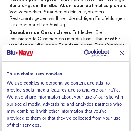
Beratung, um Ihr Elba-Abenteuer optimal zu planen
.
Von versteckten Stränden bis hin zu typischen
Restaurants geben wir Ihnen die richtigen Empfehlungen
für einen perfekten Ausflug.
Bezaubernde Geschichten
: Entdecken Sie
faszinierende Geschichten über die Insel Elba,
erzählt
von denen, die jeden Tag dort leben
. Eine Vorschau
auf das, was Sie erwartet, sobald Sie Ihr Ziel erreicht
haben.
This website uses cookies
Lassen Sie sich die Gelegenheit nicht entgehen,
We use cookies to personalise content and ads, to
eines der Juwelen Italiens
auf einzigartige und
provide social media features and to analyse our traffic.
aufregende Weise
zu erkunden
. Melden Sie sich
We also share information about your use of our site with
noch heute für unseren Newsletter an, um
5%
our social media, advertising and analytics partners who
Rabatt
zu erhalten, und machen Sie sich bereit für
may combine it with other information that you’ve
ein unvergessliches Erlebnis auf der Insel Elba.
provided to them or that they’ve collected from your use
of their services.
Begeben Sie sich mit uns in das Paradies von Elba.